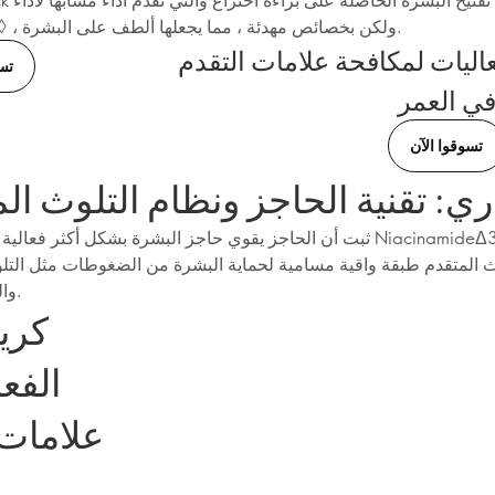
Kojic Acid◊ ، ولكن بخصائص مهدئة ، مما يجعلها ألطف على البشرة.
عاليات لمكافحة علامات التقدم
تس
ي العمر
تسوقوا الآن
ري: تقنية الحاجز ونظام التلوث ال
ث المتقدم طبقة واقية مسامية لحماية البشرة من الضغوطات مثل التل
والجذور الحرة.
كريم
الفع
علامات 