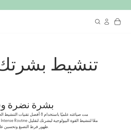
تنشيط بشرتك 
بشرة نضرة وش
مت صياغته علميًا باستخدام 8 أفضل ت
ظهور فرط التصبغ وتحسين علامات الشيخوخة في أربع خطوات فقط.