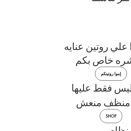
علي روتين عنايه
شره خاص بكم
إبنوا روتينكم
منظف منعش
SHOP