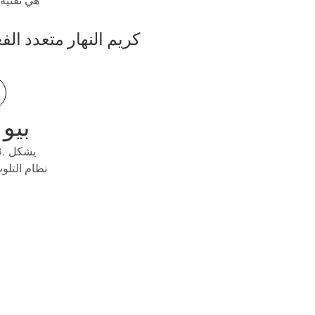
كريم النهار متعدد الف
ف
بيو 
نظام التلو