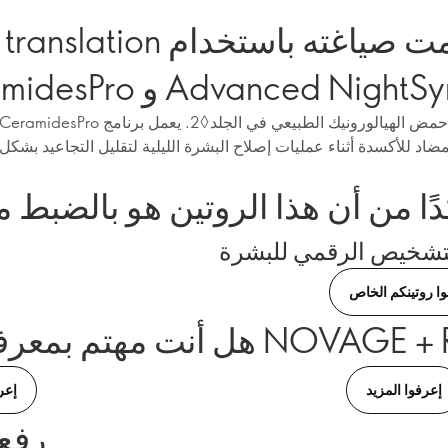
Save translation تمت صياغته 
Ceramide و Advanced NightSync
ا من أن هذا الروتين هو بالضبط م
لتشخيص الرقمي للبشرة
نوا روتينكم الخاص
إعرفوا المزيد
إعر
رفع 