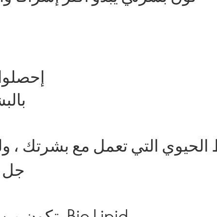
إحصلوا 
بالب
جل 
يتكون من نظام Bio Lipid