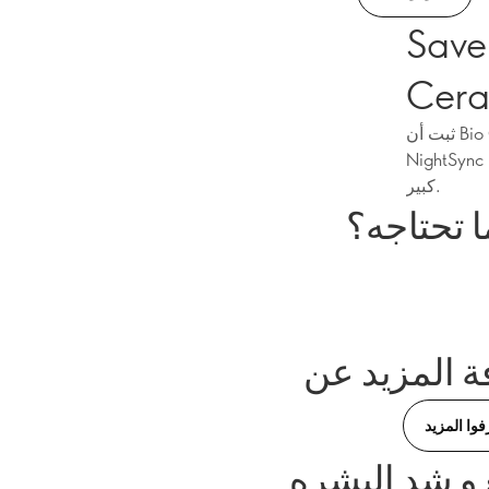
باستخدام Bio
ثبت أن Bio CeramidesPro يعزز إنتاج حمض الهيالورونيك الطبيعي في الجلد◊2. يعمل برنامج
NightSync المتقدم كمضاد للأكسدة أثناء عمليات إصلاح البشرة الليلية لتقليل التجاعيد بشكل
كبير.
ا تحتاجه؟
فوا المزيد
و شد البشره