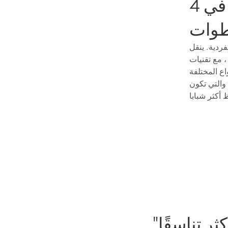
قم بتحويل لون بشرتك وملمسها في 4
Nova طبقات المنتج
، مع تقنيات
اع المختلفة
والتي تكون
أكثر شبابا