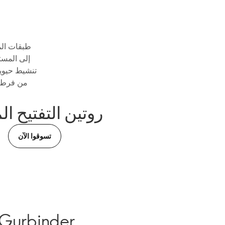
إلى المستو
تنشيط حيوية
من فرط ا
روتين التفتيح ال
تسوقوا الآن
"لون بشرتي يبدو أكثر إشراقًا وأكثر تناسقًا"