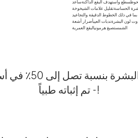
لحوظسطع واستهدف البقع الداكنةساعد
البشرة الحساسةتقليل علامات الشيخوخة
بما في ذلك الخطوط الدقيقة والتجاعيد
اوت لون البشرةندبات العيبأضرار أشعة
الشمستصبغ هرمونيالبقع العمرية
يعزز إشراق البشرة ب
- تم إثباته طبياً!