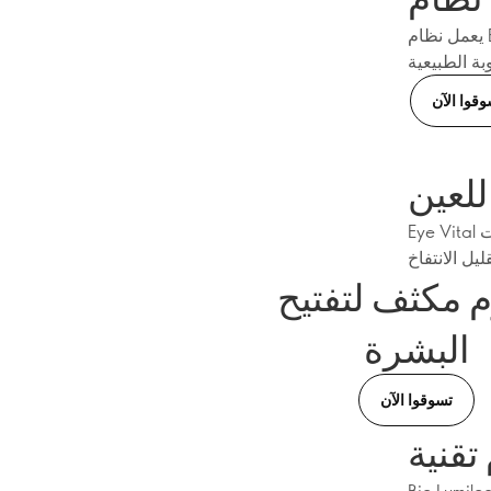
يعمل نظام Bio Lipid على التخلص من الخلايا الميتة بلطف مع الحفاظ على دهون البشرة
وقوا الآن
للعين
Eye Vital هي تقنية غنية بالفلافونويد تجمع بين الياسمين العربي والزعرور لتقليل الهالات
 مكثف لتفتيح
البشرة
تسوقوا الآن
هي تقنية تفتيح البشرة الحاصلة على براءة اختراع والتي تقدم أداءً مشابهًا لأداء