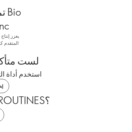
sPro
لست متأكدً
استخدم أداة ا
إب
هل أنت مهتم بمعرفة المزيد عن NOVAGE + ROUTINES؟