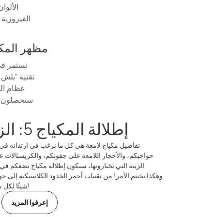
الألوا
الفيروزية 
مظهر المكياج 4: أحمر
نستمر في 
تقنية "بلش 
عظام الخ
إطلالة المكياج 5: الزينة البراقة
تفاصيل مكياج لامعة هي كل ما نرغب في ارتدائه في
حواجبكم، والأحجار اللامعة على جفونكم، والكريستالات 
الزينة التي تختارونها، ستكون إطلالة مكياج تضعكم في
وهكذا نختتم الأمر! من تقنيات أحمر الخدود الكلاسيكية إلى ح
شيئًا لكل شخص. ربما ألهمتكم لتجربة شيء جديد!
إعرفوا المزيد