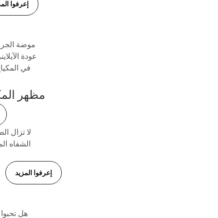
إعرفوا المز
موضة الجرون
عودة الآيلاي
في المكياج
مظهر المكياج 2: شف
الشفاه ال
إعرفوا المزيد
هل تحبوا 