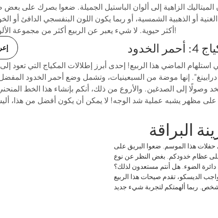
ن الميتاليك الزاهية إلى ألوان الباستيل الجميلة. ضعوا بصرك على بعض 
الغنية أو الذهبية الشمسية، أو ربما يكون اللون البنفسجي الدافئ أو ال
أكثر حيوية. لا شيء يعبر عن الربيع أكثر من مجموعة الألوان السعيدة!
 الخدود
إعر
استلهام الماضي هذا الربيع! إحدى أبرز إطلالات المكياج التي تعود إل
درابينغ". إنها موضة من السبعينيات، وتشمل وضع أحمر الخدود المفضل
د وصولًا إلى الصدغين. والأروع من ذلك، أنكم بإنشاء هذا الخط المنح
 حفلات هذا الموسم. ضعوا البريق على
على عظام خدودكم. بغض النظر عن نوع
 دائرة الضوء. هل أنتم مستعدون لذلك؟
واجب الديسكو، تقدم صيحات هذا الربيع