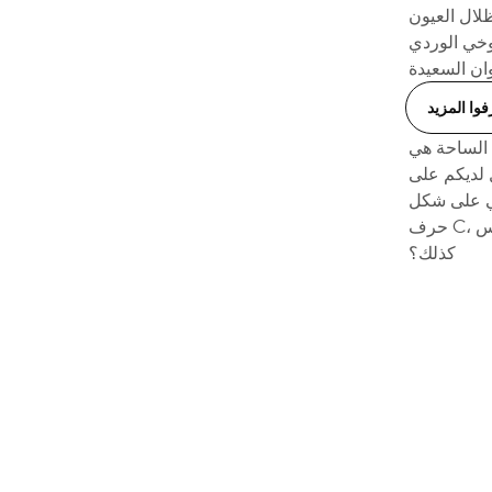
ظلال العيون
خوخي الوردي
فوا المزيد
ى الساحة هي
 لديكم على
ني على شكل
حرف C، ستحصلون على مظهر يشبه عملية شد الوجه! لا يمكن أن يكون أفضل من هذا، أليس
كذلك؟