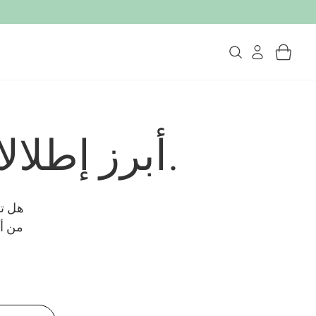
أبرز إطلالات المكياج لارتدائها هذا الربيع.
هل تر
من أك