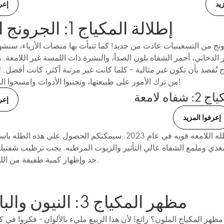
يد
إعر
إطلالة المكياج 1: الجرونج الناعم
ج من التسعينيات عادت من جديد! كما تنبأت بها منصات الأزياء، سنشهد 
نر الدخاني، أحمر الشفاه بلون الصدأ، والبشرة ذات اللمسة غير اللامعة. ه
 تُقصد بأن تكون غير مثالية – كلما كانت غير مرتبة أكثر، كانت أفضل. لذا
من ترك الأمور على طبيعتها، وتجنبوا الأدوات وامسحوا المكياج بيدكم!
اه لامعة
إعر
إعرفوا المزيد
لا تزال الطله اللامعه قويه في عام 2023. سيمكنكم الحصول علي هذه 
مغذي وملمع الشفاه عالي التأثير والزيوت المرطبه. يجب ترطيب شفتي
حد وإظهار كمية طفيفة من اللون الإضافي.
مظهر المكياج 3: النيون والباستيل
مظهر المكياج الملون؟ رائع! لأن هذا الربيع مليء بالألوان - فكروا ف