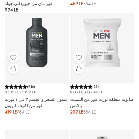
فور مان من جيورداني جولد
459 LE
764 LE
994 LE
(
946
)
(
394
)
NORTH FOR MEN
NORTH FOR MEN
صابونه منظفة نورث فور من التيميت
غسول الشعر و الجسم ٣ في ١ نورث
بالانس
فور من اكتيف كاربون
419 LE
764 LE
209 LE
354 LE