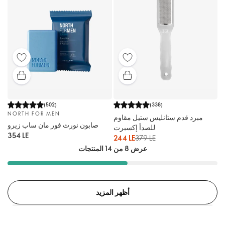
(
502
)
(
338
)
NORTH FOR MEN
مبرد قدم ستانليس ستيل مقاوم
صابون نورث فور مان ساب زيرو
للصدأ إكسبرت
354 LE
244 LE
379 LE
عرض 8 من 14 المنتجات
أظهر المزيد