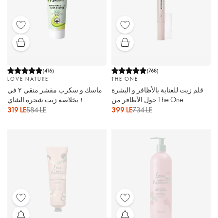
(
416
)
(
768
)
LOVE NATURE
THE ONE
قلم زيت للعناية بالأظافر و البشرة
ماسك و سكرب مقشر منقي ٢ في
حول الأظافر من The One
١ بخلاصة زيت شجرة الشاي
الأورجانيك و الليمون
319 LE
584 LE
399 LE
734 LE