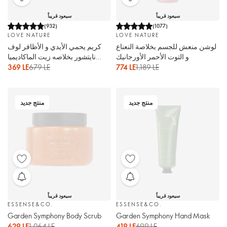
سيعود قريباً
سيعود قريباً
(
932
)
(
1077
)
LOVE NATURE
LOVE NATURE
لوشن منعش للجسم بخلاصة النعناع
كريم يحمي الأيدي و الأظافر لوف
و التوت الأحمر الأورجانيك
نايتشور بخلاصه زيت الماكاديميا
الأورجانيك
369 LE
679 LE
774 LE
1,189 LE
منتج جديد
منتج جديد
سيعود قريباً
سيعود قريباً
ESSENSE&CO.
ESSENSE&CO.
Garden Symphony Body Scrub
Garden Symphony Hand Mask
629 LE
1,064 LE
419 LE
699 LE