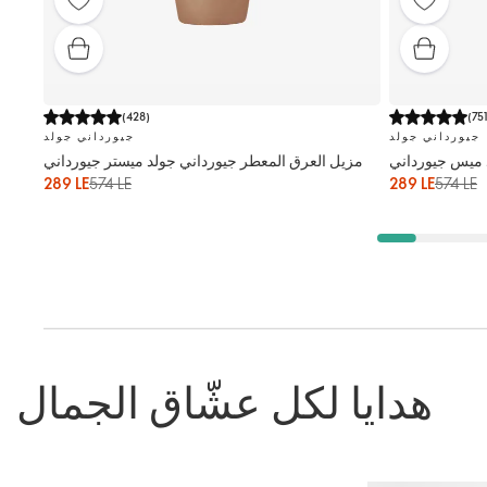
(
428
)
(
75
جيورداني جولد
جيورداني جولد
 ميس جيورداني
مزيل العرق المعطر جيورداني جولد ميستر جيورداني
289 LE
574 LE
289 LE
574 LE
هدايا لكل عشّاق الجمال