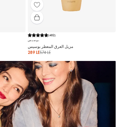
(
482
)
بوسيس
مزيل العرق المعطر بوسيس
289 LE
574 LE