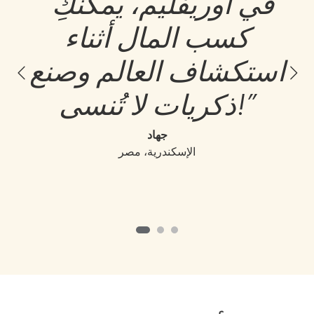
“في أوريفليم، يمكنكِ
كسب المال أثناء
استكشاف العالم وصنع
ذكريات لا تُنسى!”
جهاد
الإسكندرية، مصر