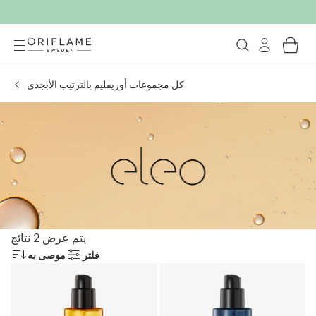
كل مجموعات أوريفليم بالترتيب الأبجدى
يتم عرض 2 نتائج
فلتر
موصى به