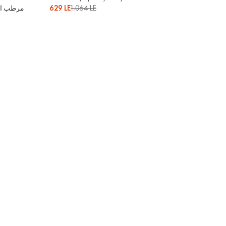
629 LE
1,064 LE
مرطب الي