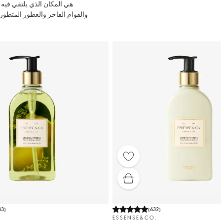
والقوام الفاخر والعطور المتط
43
)
(
632
)
.
ESSENSE&CO.