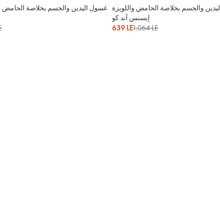
دين والجسم بخلاصة الحامض واللويزة
غسول اليدين والجسم بخلاصة الحامض و
إيسنس آند كو
E
639 LE
1,064 LE