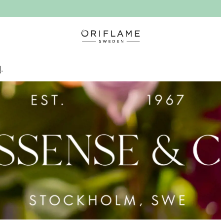
إيسنس أند كو.