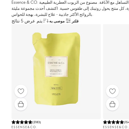
Essence & CO. هي المكان الذي يلتقي فيه التساهل مع الأناقة. مصنوع من الزيوت العطرية الطبيعية
ورة، كل منتج يحول روتينك إلى طقوس حسية. اكتشف أحدث مجموعة مليئة
بالروائح الأكثر جاذبية - علاج للبشرة، بهجة للحواس.
يتم عرض 5 نتائج
فلتر
موصى به
(
2183
)
(
15
ESSENSE&CO.
ESSENSE&CO