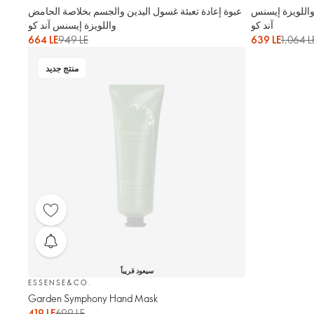
اللويزة إيسنس
عبوة إعادة تعبئة غسول اليدين والجسم بخلاصة الحامض
آند كو
واللويزة إيسنس آند كو
664 LE
949 LE
639 LE
1,064 L
منتج جديد
سيعود قريباً
ESSENSE&CO.
Garden Symphony Hand Mask
419 LE
699 LE