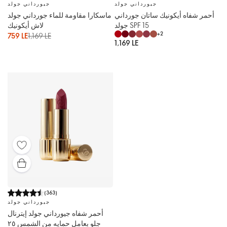
جيورداني جولد
جيورداني جولد
أحمر شفاه أيكونيك ساتان جورداني
ماسكارا مقاومة للماء جورداني جولد
جولد SPF 15
لاش أيكونيك
+
2
759 LE
1,169 LE
1,169 LE
(
363
)
جيورداني جولد
أحمر شفاه جيورداني جولد إيترنال
جلو بعامل حمايه من الشمس ٢٥