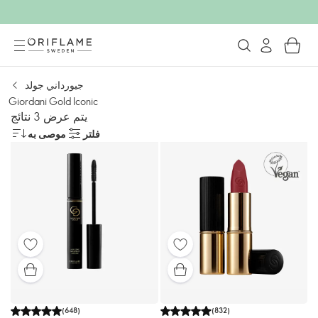
جيورداني جولد
Giordani Gold Iconic
يتم عرض 3 نتائج
فلتر
موصى به
(
648
)
(
832
)