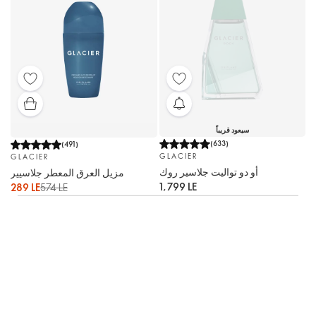
سيعود قريباً
(
633
)
(
491
)
GLACIER
GLACIER
أو دو تواليت جلاسير روك
مزيل العرق المعطر جلاسيير
1,799 LE
289 LE
574 LE