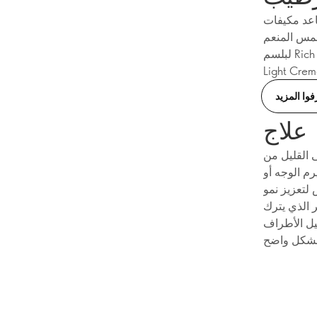
يفات Duologi
لمس المنعم
لبلسم Rich Creme، في حين أن الشعر الناعم أو الرقيق هو الأنسب للترطيب الخفيف مع خيار
فوا المزيد
علاج
ا على مخاوفك المتعلقة
م الوجه أو
لتعزيز نمو
 الذي يترك
يل الأطراف