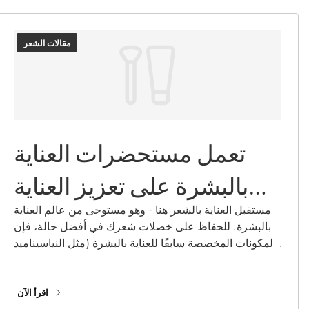
مقالات الشعر
تعمل مستحضرات العناية
بالبشرة على تعزيز العناية
بالشعر
مستقبل العناية بالشعر هنا - وهو مستوحى من عالم العناية
بالبشرة. للحفاظ على خصلات شعرك في أفضل حالة، فإن
المكونات المخصصة سابقًا للعناية بالبشرة (مثل النياسيناميد
وحمض الهيالورونيك وحمض الساليسيليك) تجعل تركيبات
العناية بالشعر أكثر تعقيدًا من أي وقت مضى. ما هو سرهم؟
بالإضافة إلى علاج شعرك، تهتم هذه المواد الفعالة أيضًا بفروة
اقرأ الآن
رأسك لتعزيز صحة الشعر. تعرف على عناصر العناية بالبشرة