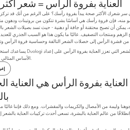
العناية بفروة الرأس = شعر أكث
 سر شعرك الأكثر صحة يبدأ بفروة رأسك؟ على الرغم من أنك قد تركز
مو منه، فإن فروة رأسك هي أساسًا بشرة تتكون من بروتينات ودهون مت
 يمكن أن تصبح محتقنة أو جافة أو دهنية - حيث تسد بصيلات الشعر بالت
 الزهم ومنتجات التصفيف. غالبًا ما يكون هذا هو السبب الجذري للعدي
يساعدك استخدام منتجات Duologi للعناية بالشعر ا
الأساس المثالي لشعر جميل.
إعر
العناية بفروة الرأس هي العناية ال
با
وهنا وليمة من الأمصال والكريمات والمقشرات. ومع ذلك فإننا غالبًا م
انطلاقًا من عالم العناية بالبشرة، تسعى أحدث تركيبات العناية بالشعر إل
ى خصلات شعرك في أفضل حالة، فإن المكونات المخصصة سابقًا للعنا