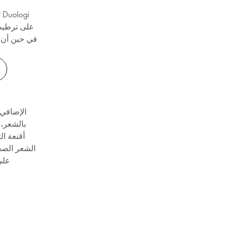
ت
على ترطيب 
بالشعر، 
أقنعة ا
الشعر الصح
على