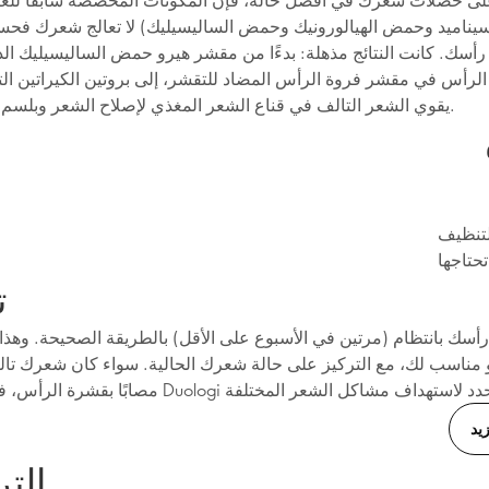
اسيناميد وحمض الهيالورونيك وحمض الساليسيليك) لا تعالج شعرك فحس
ة رأسك. كانت النتائج مذهلة: بدءًا من مقشر هيرو حمض الساليسيليك ا
لرأس في مقشر فروة الرأس المضاد للتقشر، إلى بروتين الكيراتين الت
يقوي الشعر التالف في قناع الشعر المغذي لإصلاح الشعر وبلسم ريتش كريم.
التنظيف
ت
سك بانتظام (مرتين في الأسبوع على الأقل) بالطريقة الصحيحة. وهذا ي
مناسب لك، مع التركيز على حالة شعرك الحالية. سواء كان شعرك تالفًا 
يد
الت