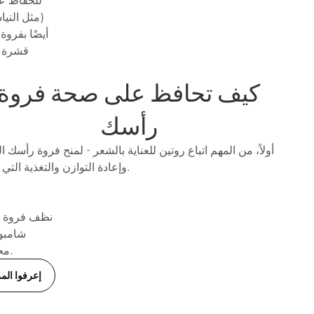
(مثل الني
أيضًا بفرو
قشرة ا
كيف تحافظ على صحة فروة
رأسك
أولاً، من المهم اتباع روتين للعناية بالشعر - لمنح فروة رأسك 
وإعادة التوازن والتغذية التي تحتاجها.
نظف فروة رأ
شامبو 
مصابًا بقشرة الرأس، فهناك شامبو Duologi محدد لاستهداف مشاكل الشعر المختلفة.
إعرفوا المز