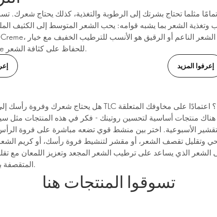
مامًا مثلما تحتاج بشرتك إلى الرطوبة والتغذية، كذلك يحتاج شعرك. تساعد مك
وتغذية الشعر بما يشبه قوامه: يحب الشعر المتوسط إلى الكثيف الم
Light Creme للحفاظ على كثافة الشعر.
إعرفوا المزيد
إعر
هل يحتاج شعرك وفروة رأسك إلى القليل من TLC الإضافي؟ اعتمادً
هناك منتجات أساسية لتحسين روتينك - فكر في هذه المنتجات مثل سير
لتقشير الأسبوعية. اختر بين منشط قوي تضعه مباشرة على فروة الرأس 
ي وتقليل تقصف الشعر، أو مقشر لتنشيط فروة رأسك، أو كريم الشعر
 الشعر الذي يساعد على ترطيب الشعر المجعد وتعزيز اللمعان مع تقل
المتقصفة بشكل واضح.
تسوقوا المنتجات هنا