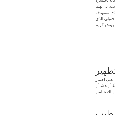
ب، بل تهتم
لذي يستهدف
حويلي الذي
طهير
عني اختيار
أو هشًا أو
رطيب