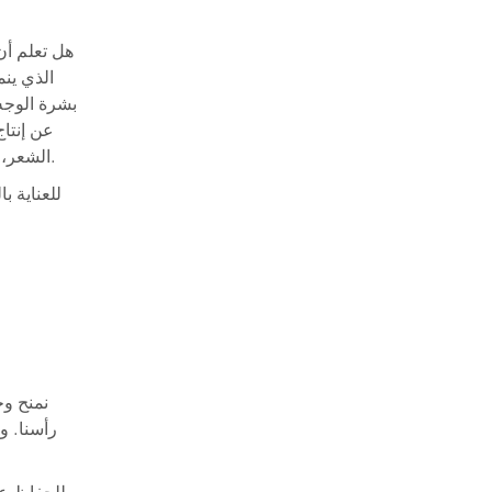
هل تعلم أن
الذي ين
بشرة الوجه،
عن إنتاج
الشعر، من قشرة الرأس إلى خصلات الشعر التالفة وحساسية فروة الرأس وتكسر الشعر.
نمنح وج
رأسنا. و
للحفاظ عل