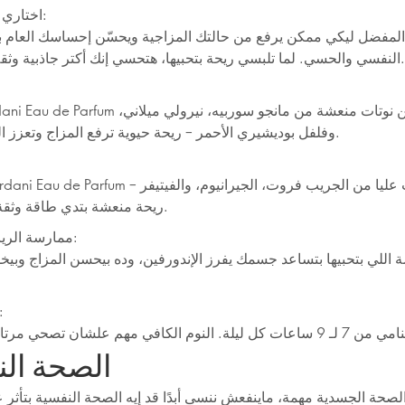
اختاري عطر بتحبيه:
المفضل ليكي ممكن يرفع من حالتك المزاجية ويحسّن إحساسك العام ب
النفسي والحسي. لما تلبسي ريحة بتحبيها، هتحسي إنك أكتر جاذبية وثقة في نفسك.
Miss Giordani Eau de Parfum بيجمع بين نوتات منعشة من
وفلفل بوديشيري الأحمر – ريحة حيوية ترفع المزاج وتعزز الثقة بالنفس.
Mister Giordani Eau de Parfum فيه نوتات عليا من الجريب 
ريحة منعشة بتدي طاقة وثقة في النفس.
ممارسة الرياضة بانتظام:
ة اللي بتحبيها بتساعد جسمك يفرز الإندورفين، وده بيحسن المزاج وبي
نامي كوي
الصحة الن
لصحة الجسدية مهمة، ماينفعش ننسى أبدًا قد إيه الصحة النفسية بتأثر عل