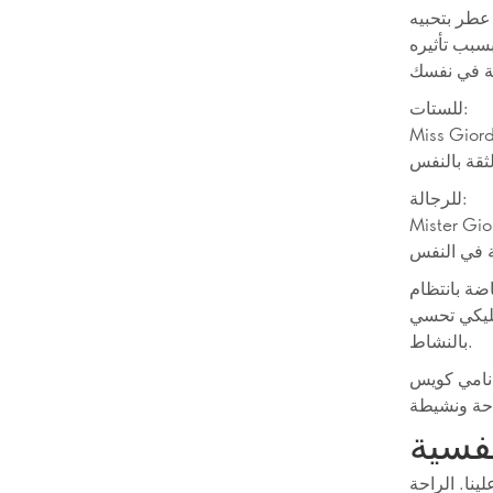
سبب تأثيره
للستات:
 مانجو سوربيه، نيرولي ميلاني،
للرجالة:
فروت، الجيرانيوم، والفيتيفر –
خليكي تحسي
بالنشاط.
س:
فسية
ينا. الراحة