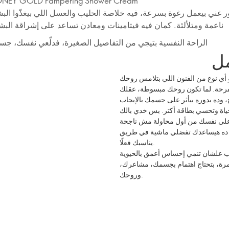
ONEY GOLD Pampering Shower Cream
 غني بيعمل رغوة بسرعة، فيه خلاصة الحليب والعسل اللي بيغذّوا البش
ناعمة ومتلألئة. كمان فيه فيتامينات ومعادن تساعد على إشراقة البشر
الراحة النفسية بتيجي من التفاصيل الصغيرة، فدلّعي نفسك، ج
مل
 أي نوع من الفنون اللي بتلامس روحك
لفرحة. لما تكون روحك مبسوطة، عقلك
ياة وتحسي بطاقة أكتر. بس خدي بالك
. ده هيساعدك تفضلي ماشية في طريق
يناسبك فعلًا.
اب علشان تنمي إحساس أعمق بالحيوية
تمرة، بتحتاج اهتمام بجسمك، مشاعرك،
وروحك.