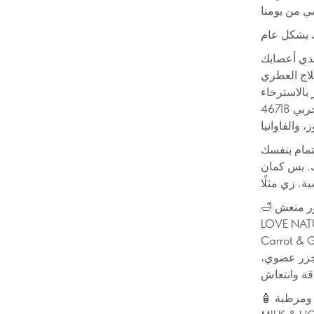
ي من يومنا
 بشكل عام
هدي أعصابك
Aromatherap)،
جربي 46718 Miss Giordani Floral Eau de Parfum بريحتها الزهرية الجميلة من النيرولي،
Self): من الحاجات الأساسية اللي بتأثر على حياتنا، وليها أشكال كتير.
ك. بس كمان
. زي مثلًا
LOVE NATU
Carrot & 
جزر عضوي،