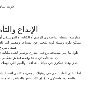
كريم شاور
الإبداع والتأ
ممارسة أنشطة إبداعية زي الرسم أو الكتابة أو الموسيقى أو
ممكن تكون وسيلة قوية للتعبير عن المشاعر ومصدر كبير ل
هيبقى مرتاح، وده بدوره بيأثر على جسمك بالإيجاب.
طول ما إنتي مندمجة بروحك، تقدري توصلي لحياة مليانة ح
إن الحاجات دي بتاخد وقت، فبلاش تحكمي على نفسك من أول محاولة مش ناجحة.
خدي وقتك تفكري في حياتك، أهدافك، والقيم اللي بتهمك
لما تدخلي العادات دي في روتينك اليومي، هتفتحي لنفسك ب
والسعادة. وافتكري دايمًا إن الإحساس بالحياة رحلة مس