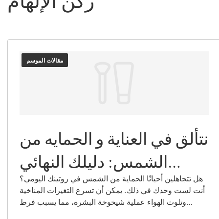
مقالات الموسم
نتألق في العناية و الحمايه من
الشمس: دليلك النهائي
لحماية البشرة من الشمس
هل تتجاهلين أحيانًا الحماية من الشمس في روتينك اليومي؟
أنت لست وحدك في ذلك. يمكن أن تسرع التغيرات المناخية
وتلوث الهواء عملية شيخوخة البشرة، مما يسبب فرط
التصبغ، وظهور خطوط دقيقة، وفقدان الكولاجين. مع