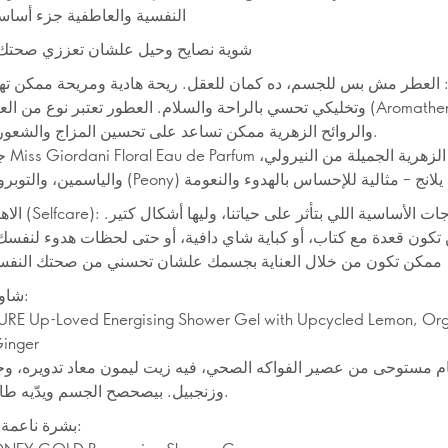
النفسية والعاطفية جزء أساس
شوية نصايح وحيل علشان تعززي صحتك
 العطر مش بس للجسم، ده كمان للعقل. ريحة هادية ومريحة ممكن ت
وتخليكي تحسي بالراحة والسلام. العطور تعتبر نوع من العلاج العطري (y
والروائح الزهرية ممكن تساعد على تحسين المزاج والشعور بالاسترخاء.
الاهتمام بنفسك (care
تكون قعدة مع كتاب، أو كباية شاي دافية، أو حتى لحظات هدوء لنفس
ممكن تكون من خلال العناية بجسمك علشان تحسني من صحتك النفسية
🛁 شاور منعش:
RE Up-Loved Energising Shower Gel with Upcycled Lemon, Or
Ginger
 مستوحى من عصير الفواكه الصحي، فيه زيت ليمون معاد تدويره، و
وزنجبيل. بيصحصح الجسم ويدّيه طاقة وانتعاش.
🧴 بشرة ناعمة ومرطبة: