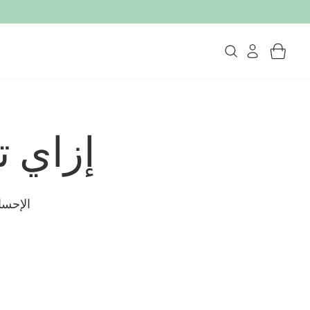
إزاي ت
الإحسا