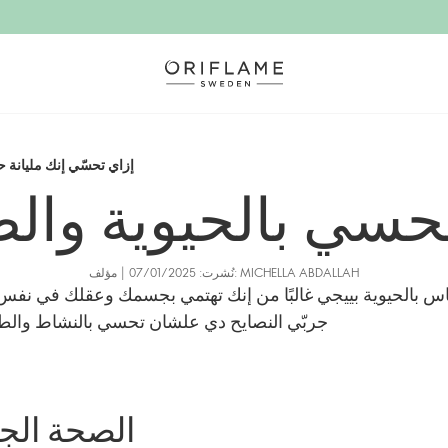
إزاي تحسّي إنك مليانة ح
حسي بالحيوية وال
نُشرت: 07/01/2025 | مؤلف: MICHELLA ABDALLAH
س بالحيوية بييجي غالبًا من إنك تهتمي بجسمك وعقلك في نفس
جربّي النصايح دي علشان تحسي بالنشاط والطا
الصحة الج