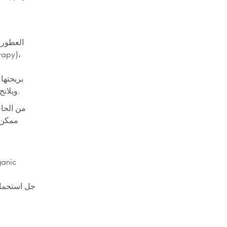
العطور:
والياسمين، والتوبروز، والفاوانيا (Peony) ويلانج يلانج – مثالية للإحساس بالهدوء والنعومة.
ممكن 
ganic
جل استحمام