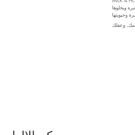
MILK & H
رة ويخلوها
ة وحيويتها
سمك، وعقلك
ركن الإلهام