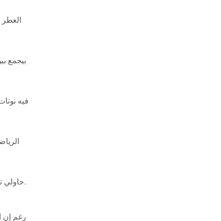
العطر 
الرياض
حاولي تنامي من 7 لـ 9 ساعات كل ليلة. النوم الكافي مهم علشان تصحي مرتاحة ونشيطة.
رغم إن ا