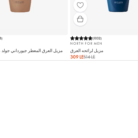
8
)
(
1032
)
NORTH FOR MEN
مزيل لرائحه العرق
مزيل العرق المعطر جيورداني جولد 
309 LE
514 LE