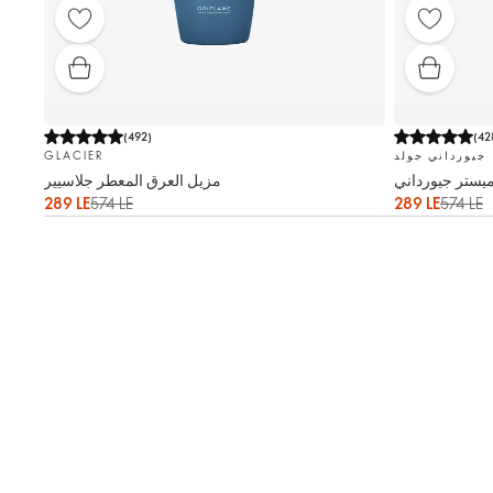
(
492
)
(
42
جيورداني جولد
GLACIER
ميستر جيورداني
مزيل العرق المعطر جلاسيير
289 LE
574 LE
289 LE
574 LE