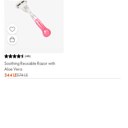
(
46
)
Soothing Reusable Razor with
Aloe Vera
344 LE
574 LE