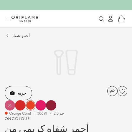
أحمر شفاه
جربه
2.5 جم
38691
Orange Coral
ONCOLOUR
أحمر شفاه كريمي من