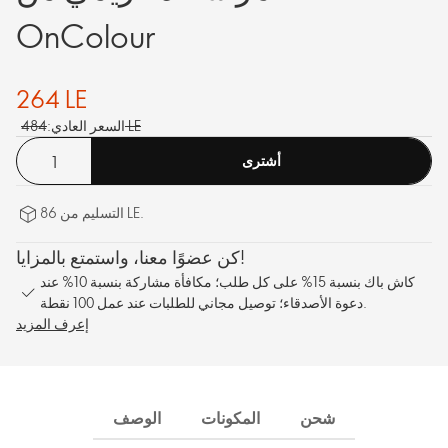
OnColour
264 LE
484 LE
السعر العادي:
أشترى
التسليم من 86 LE.
كن عضوًا معنا، واستمتع بالمزايا!
كاش باك بنسبة 15% على كل طلب؛ مكافأة مشاركة بنسبة 10% عند
دعوة الأصدقاء؛ توصيل مجاني للطلبات عند عمل 100 نقطة.
إعرف المزيد
شحن
المكونات
الوصف