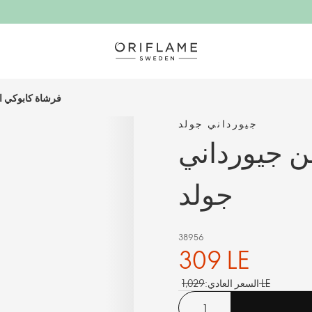
فرشاة كابوكي ا
جيورداني جولد
ن جيورداني
جولد
38956
309 LE
1,029 LE
السعر العادي: