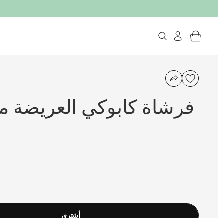
فرشاة كابوكي العريضة م
أشترى