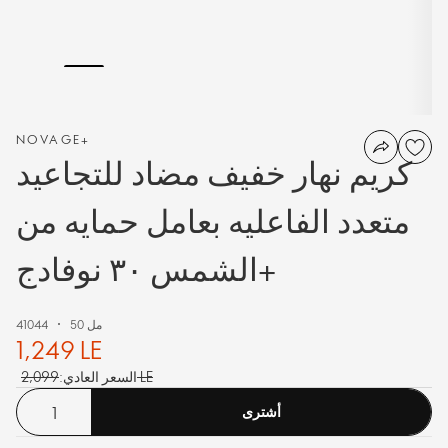
NOVAGE+
كريم نهار خفيف مضاد للتجاعيد
متعدد الفاعليه بعامل حمايه من
الشمس ٣٠ نوفادج+
50 مل
41044
1,249 LE
2,099 LE
السعر العادي:
أشترى