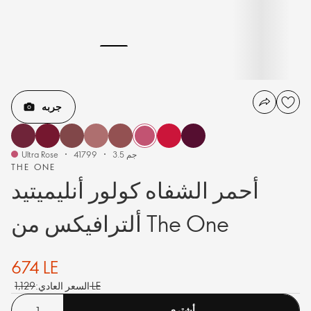
جربه
3.5 جم
41799
Ultra Rose
THE ONE
أحمر الشفاه كولور أنليميتيد
ألترافيكس من The One
674 LE
1,129 LE
السعر العادي:
أشترى