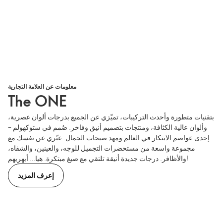
معلومات عن العلامة التجارية
The ONE
بتقنيات متطورة وأحدث التركيبات، تميّزي عن الجميع بدرجات ألوان عصرية،
وألوان عالية الكثافة، ومنتجات بتصميم أنيق وفاخر. صُمم في ستوكهولم –
إحدى عواصم الابتكار في العالم ومهد صيحات الجمال. عبّري عن نفسك مع
مجموعة واسعة من مستحضرات التجميل للوجه، والعينين، والشفاه،
والأظافر. درجات جديدة أنيقة تلتقي مع صيغ مبتكرة. هيا… أبهريهم!
إعرف المزيد