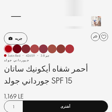
جربه
3.8 جم
42659
Satin Red
جيورداني جولد
أحمر شفاه أيكونيك ساتان
جورداني جولد SPF 15
1,169 LE
أشترى