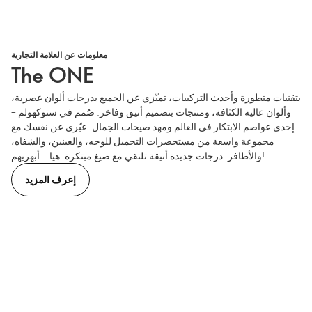
معلومات عن العلامة التجارية
The ONE
بتقنيات متطورة وأحدث التركيبات، تميّزي عن الجميع بدرجات ألوان عصرية،
وألوان عالية الكثافة، ومنتجات بتصميم أنيق وفاخر. صُمم في ستوكهولم –
إحدى عواصم الابتكار في العالم ومهد صيحات الجمال. عبّري عن نفسك مع
مجموعة واسعة من مستحضرات التجميل للوجه، والعينين، والشفاه،
والأظافر. درجات جديدة أنيقة تلتقي مع صيغ مبتكرة. هيا… أبهريهم!
إعرف المزيد