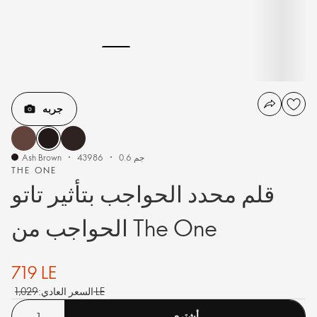
جربه
0.6 جم
43986
Ash Brown
THE ONE
قلم محدد الحواجب بتأثير تاتو
الحواجب من The One
719 LE
1,029 LE
السعر العادي:
أشترى