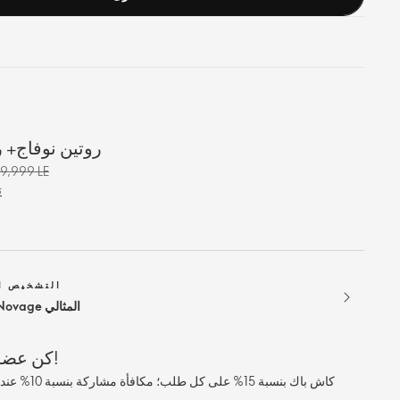
روتين نوفاج+ 
9,999 LE
ت
التشخيص ا
ابحث عن روتين Novage المثالي
كن عضوًا معنا، واستمتع بالمزايا!
كاش باك بنسبة 5