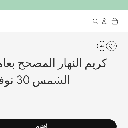
كريم النهار المصحح بعا
الشمس 30 نوفاج+ ريستور
أشترى