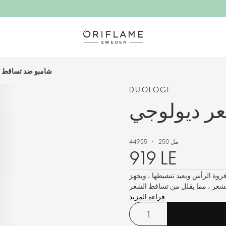
شامبو ضد تساقط ا
DUOLOGI
ر ديولوجي
250 مل
44955
919 LE
وة الرأس ويعيد تنشيطها ، ويجهز
شعر ، مما يقلل من تساقط الشعر
قراءة المزيد