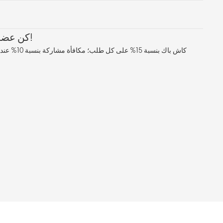
كن عضوًا معنا، واستمتع بالمزايا!
كاش باك بنسبة 5