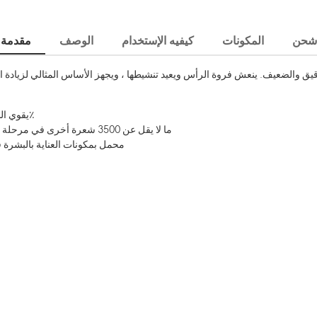
شحن
المكونات
كيفيه الإستخدام
الوصف
مقدمة
قيق والضعيف. ينعش فروة الرأس ويعيد تنشيطها ، ويجهز الأساس المثالي لزيا
يقوي الشعر الهش ، مع تقليل تكسر الشعر بنسبة 50٪
ما لا يقل عن 3500 شعرة أخرى في مرحلة النمو في 8 أسابيع ، مما يزيد من كثافة الشعر
محمل بمكونات العناية بالبشرة فيتامين ب 3 ، برو فيتامين 