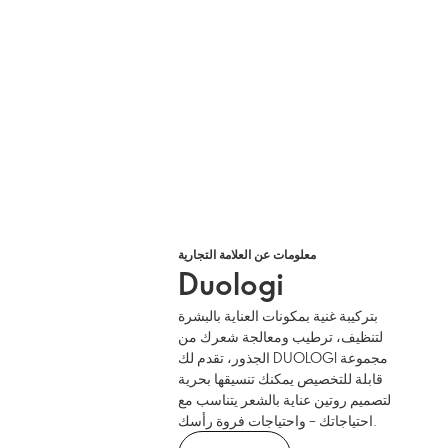
معلومات عن العلامة التجارية
Duologi
بتركيبة غنية بمكونات العناية بالبشرة
لتنظيف، ترطيب ومعالجة شعرك من
الجذور، تقدم لك DUOLOGI مجموعة
قابلة للتخصيص يمكنك تنسيقها بحرية
لتصميم روتين عناية بالشعر يتناسب مع
احتياجاتك – واحتياجات فروة رأسك.