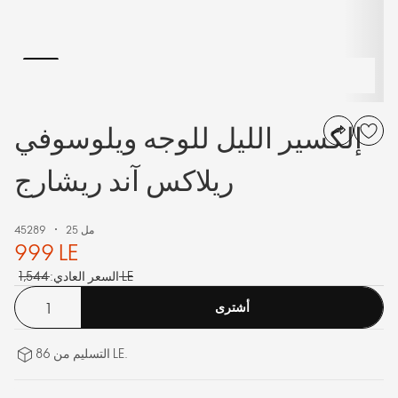
إلكسير الليل للوجه ويلوسوفي
ريلاكس آند ريشارج
25 مل
45289
999 LE
1,544 LE
السعر العادي:
أشترى
التسليم من 86 LE.