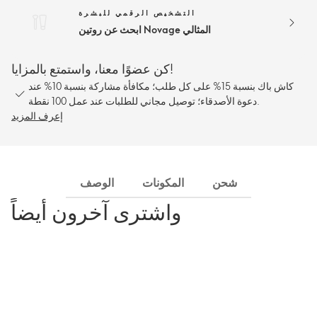
التشخيص الرقمي للبشرة
ابحث عن روتين Novage المثالي
كن عضوًا معنا، واستمتع بالمزايا!
كاش باك بنسبة 15% على كل طلب؛ مكافأة مشاركة بنسبة 10% عند
دعوة الأصدقاء؛ توصيل مجاني للطلبات عند عمل 100 نقطة.
إعرف المزيد
شحن
المكونات
الوصف
واشترى آخرون أيضاً