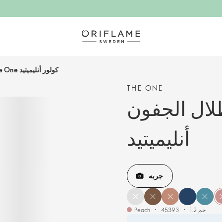
ظلال الجفون The One كولور أنليميتيد
THE ONE
ل الجفون The One كولور
أنليميتيد
جربه
1.2 جم
45393
Peach