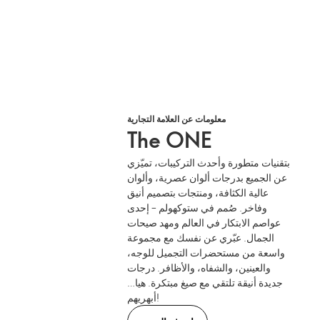
معلومات عن العلامة التجارية
The ONE
بتقنيات متطورة وأحدث التركيبات، تميّزي
عن الجميع بدرجات ألوان عصرية، وألوان
عالية الكثافة، ومنتجات بتصميم أنيق
وفاخر. صُمم في ستوكهولم – إحدى
عواصم الابتكار في العالم ومهد صيحات
الجمال. عبّري عن نفسك مع مجموعة
واسعة من مستحضرات التجميل للوجه،
والعينين، والشفاه، والأظافر. درجات
جديدة أنيقة تلتقي مع صيغ مبتكرة. هيا…
أبهريهم!