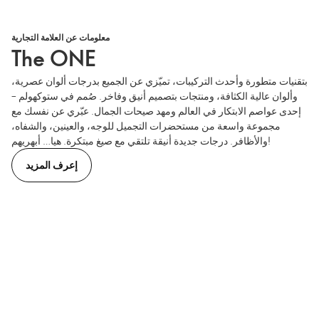
معلومات عن العلامة التجارية
The ONE
بتقنيات متطورة وأحدث التركيبات، تميّزي عن الجميع بدرجات ألوان عصرية،
وألوان عالية الكثافة، ومنتجات بتصميم أنيق وفاخر. صُمم في ستوكهولم –
إحدى عواصم الابتكار في العالم ومهد صيحات الجمال. عبّري عن نفسك مع
مجموعة واسعة من مستحضرات التجميل للوجه، والعينين، والشفاه،
والأظافر. درجات جديدة أنيقة تلتقي مع صيغ مبتكرة. هيا… أبهريهم!
إعرف المزيد