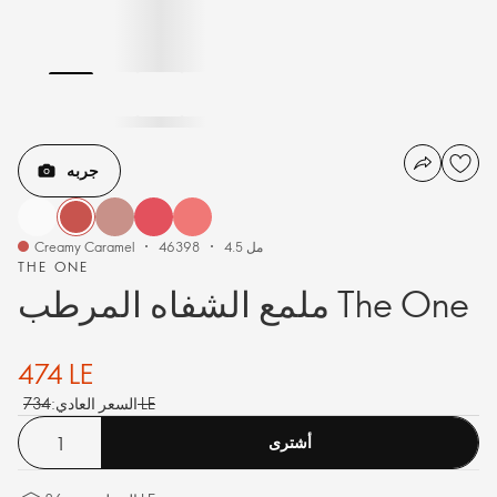
جربه
4.5 مل
46398
Creamy Caramel
THE ONE
ملمع الشفاه المرطب The One
474 LE
734 LE
السعر العادي:
أشترى