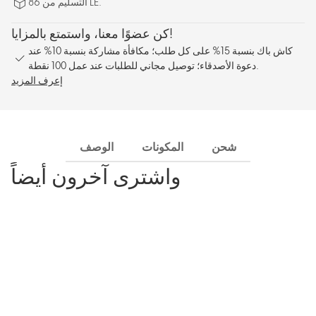
التسليم من 86 LE.
كن عضوًا معنا، واستمتع بالمزايا!
كاش باك بنسبة 15% على كل طلب؛ مكافأة مشاركة بنسبة 10% عند
دعوة الأصدقاء؛ توصيل مجاني للطلبات عند عمل 100 نقطة.
إعرف المزيد
شحن
المكونات
الوصف
واشترى آخرون أيضاً