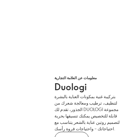
معلومات عن العلامة التجارية
Duologi
بتركيبة غنية بمكونات العناية بالبشرة
لتنظيف، ترطيب ومعالجة شعرك من
الجذور، تقدم لك DUOLOGI مجموعة
قابلة للتخصيص يمكنك تنسيقها بحرية
لتصميم روتين عناية بالشعر يتناسب مع
احتياجاتك – واحتياجات فروة رأسك.