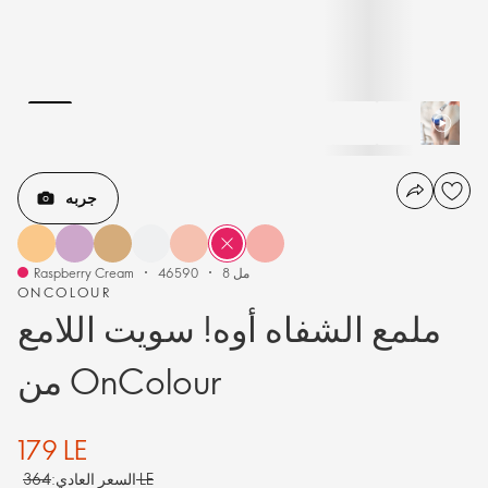
جربه
8 مل
46590
Raspberry Cream
ONCOLOUR
ملمع الشفاه أوه! سويت اللامع
من OnColour
179 LE
364 LE
السعر العادي: