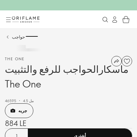
حواجب
THE ONE
ماسكارالحواجب للرفع والتثبيت
The One
4.5 مل
46595
جربه
884 LE
أشترى