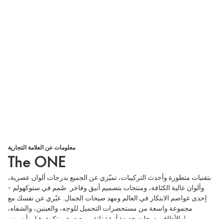
معلومات عن العلامة التجارية
The ONE
بتقنيات متطورة وأحدث التركيبات، تميّزي عن الجميع بدرجات ألوان عصرية،
وألوان عالية الكثافة، ومنتجات بتصميم أنيق وفاخر. صُمم في ستوكهولم –
إحدى عواصم الابتكار في العالم ومهد صيحات الجمال. عبّري عن نفسك مع
مجموعة واسعة من مستحضرات التجميل للوجه، والعينين، والشفاه،
والأظافر. درجات جديدة أنيقة تلتقي مع صيغ مبتكرة. هيا… أبهريهم!