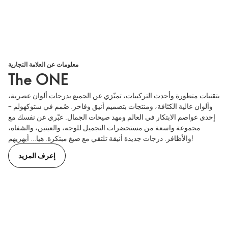
معلومات عن العلامة التجارية
The ONE
بتقنيات متطورة وأحدث التركيبات، تميّزي عن الجميع بدرجات ألوان عصرية،
وألوان عالية الكثافة، ومنتجات بتصميم أنيق وفاخر. صُمم في ستوكهولم –
إحدى عواصم الابتكار في العالم ومهد صيحات الجمال. عبّري عن نفسك مع
مجموعة واسعة من مستحضرات التجميل للوجه، والعينين، والشفاه،
والأظافر. درجات جديدة أنيقة تلتقي مع صيغ مبتكرة. هيا… أبهريهم!
إعرف المزيد