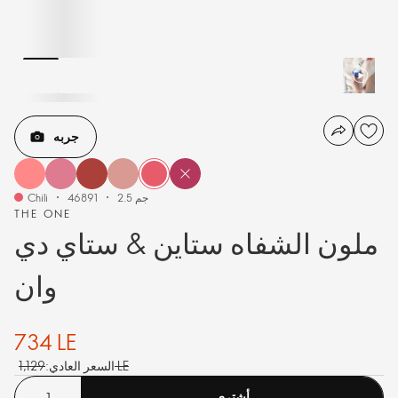
جربه
2.5 جم
46891
Chili
THE ONE
ملون الشفاه ستاين & ستاي دي
وان
734 LE
1,129 LE
السعر العادي:
أشترى