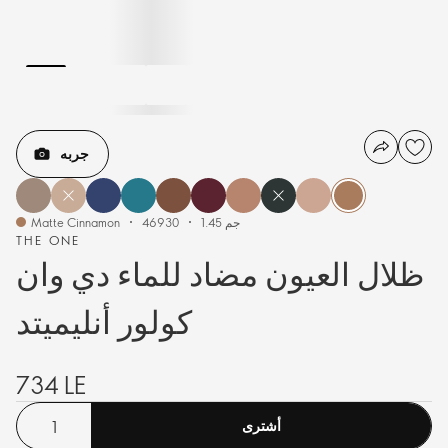
جربه
1.45 جم
46930
Matte Cinnamon
THE ONE
ظلال العيون مضاد للماء دي وان
كولور أنليميتد
734 LE
أشترى