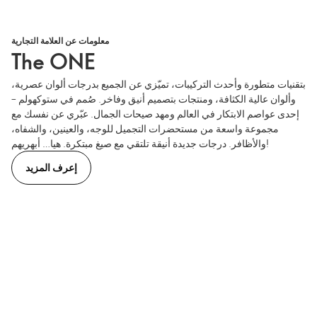
معلومات عن العلامة التجارية
The ONE
بتقنيات متطورة وأحدث التركيبات، تميّزي عن الجميع بدرجات ألوان عصرية،
وألوان عالية الكثافة، ومنتجات بتصميم أنيق وفاخر. صُمم في ستوكهولم –
إحدى عواصم الابتكار في العالم ومهد صيحات الجمال. عبّري عن نفسك مع
مجموعة واسعة من مستحضرات التجميل للوجه، والعينين، والشفاه،
والأظافر. درجات جديدة أنيقة تلتقي مع صيغ مبتكرة. هيا… أبهريهم!
إعرف المزيد