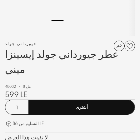
جيورداني جولد
عطر جيورداني جولد إيسينزا
ميني
8 مل
48032
599 LE
أشترى
التسليم من 86 LE.
لا تفوت هذا العرض