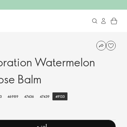
bration Watermelon
ose Balm
49133
3
46989
47436
47439
أشترى