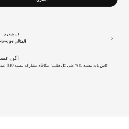
التشخيص ا
ابحث عن روتين Novage المثالي
كن عضوًا معنا، واستمتع بالمزايا!
كاش باك بنسبة 5