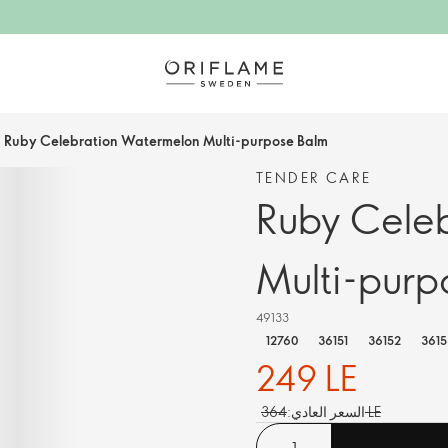
Ruby Celebration Watermelon Multi-purpose Balm
TENDER CARE
Ruby Cele
Multi-purp
49133
12760
36151
36152
3615
249 LE
364 LE
السعر العادي: