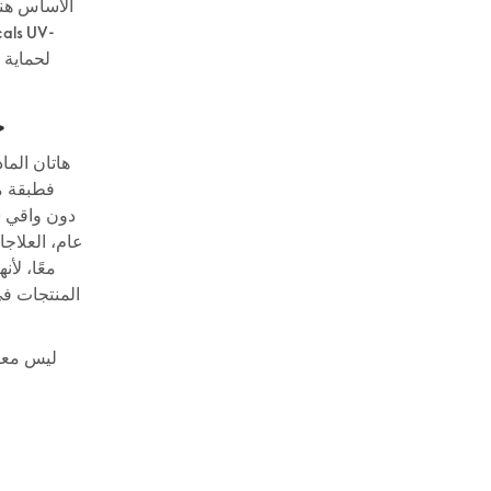
الأساس هن
cals UV-
ح
هاتان الما
فطبقة م
دون واقي ش
عام، العلاج
معًا، لأ
المنتجات ف
ليس معقد