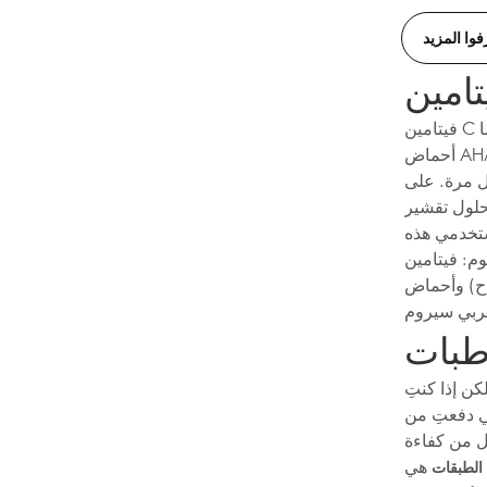
فوا المزيد
فيتامين C هو فيتامين غني بالفوائد، يساعدكِ في تحقيق بشرة مشرقة ومتألقة كما تحلمين. أما
أحماض AHAs وBHAs فهي مقشرات كيميائية تزيل خلايا الجلد الميتة وتمنحكِ شعورًا ناعمًا
ل مرة. على
 بنسبة 6% AHA في المساء
استخدمي هذه
 (تذكير: مثل عصير
. للحصول على دفعة من فيتامين C
طبات
كن إذا كنتِ
ي دفعتِ من
لل من كفاءة
هي
الطبقات