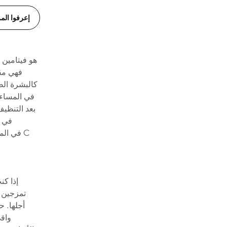
إعرفوا المز
كالبشرة الط
بعد التنظيف
إذا كن
تمزجين و
أجلها. ح
واق