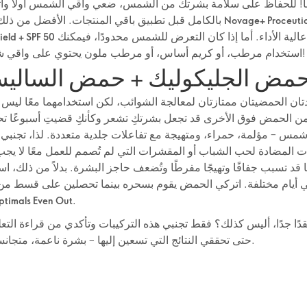
ا! للحفاظ على سلامة بشرتك من الشمس، ضعي واقي الشمس أولاً وا
بالكامل قبل تطبيق باقي المنتجات. الأفضل من ذلك، استخدمي
Novage+ Proceuti
لحماية عالية الأداء. أما إذا كان التعرض للشمس محدودًا، فيمكنك
eld + SPF 50
استخدام مرطب، أو كريم أساس، أو مرطب ملون يحتوي على واقي شمس مدمج!
مض الجليكوليك + حمض الساليس
دتان الحمضيتان ممتازتان لمعالجة الشوائب، لكن استخدامهما معًا ليس 
ن الحمض فوق الأخرى قد تجعل بشرتكِ تشعر وكأنكِ قضيتِ أسبوعًا
مس – مؤلمة، حمراء، ومتهيجة مع تفاعلات جلدية متعددة. لذا، تجنبي
ات المضادة لحب الشباب أو المقشرات التي لم تُصمم للعمل معًا لا يجب
نها قد تسبب جفافًا وتهيجًا مفرطًا وتُضعف حاجز البشرة. بدلاً من ذلك، 
ي أيام مختلفة. اتركي الحمض يقوم بسحره بينما تحصلين على قسط من
.
كريم الليل imals Even Out
ًا جدًا، أليس كذلك؟ فقط تجنبي هذه التركيبات وتأكدي من قراءة التعل
حتى تحققي النتائج التي تسعين إليها – بشرة ناعمة، متجانسة ومشرقة.