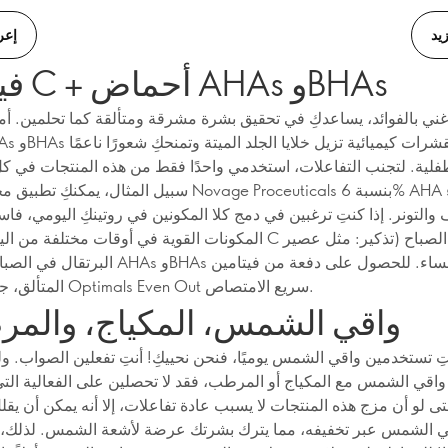
يد
إعر
فيتامين C + أحماض AHAs وBHAs
فلية. لتجنب التفاعلات، استخدمي واحدًا فقط من هذه المنتجات في ك
سبيل المثال، يمكنكِ تطبيق محلول تقشير Novage Proceuticals
 والتونر. إذا كنتِ ترغبين في دمج كلا المكونين في روتينكِ اليومي، ف
المكونات القوية في أوقات مختلفة من اليوم: فيتامين C في الصباح
البرتقال في الصباح) وأحماض AHAs وBHAs في المساء
المتألق، جربي سيروم Optimals Even Out سريع الامتصاص.
واقي الشمس، المكياج، والمر
تِ تستخدمين واقي الشمس يوميًا، فنحن نحييكِ! أنتِ تفعلين الصواب. ول
اقي الشمس مع المكياج أو المرطب، فقد لا تحصلين على الفعالية الت
تى لو أن مزج هذه المنتجات لا يسبب عادة تفاعلات، إلا أنه يمكن أن يق
ي الشمس عبر تخفيفه، مما يترك بشرتك عرضة لأشعة الشمس. لذلك،