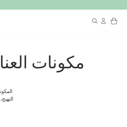
مكونات العنا
المكون
التهيج،