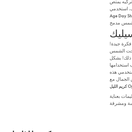
تركيه يمتص
Age Day Shi
يليك
فكرة جيدة!
 تحت الشمس
 ذلك! بشكل
 استخدامها
استخدمي هذه
 الجمال مع
Opt
يمات بعناية