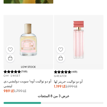
LOW STOCK
(
1168
)
(
468
)
OH! SWEET
GREATER
أو دو تواليت آوه! سويت دولتشي دي
أو دو تواليت جريتر لها
ليتشي
1,199 LE
2,199 LE
989 LE
1,799 LE
عرض 3 من 8 المنتجات