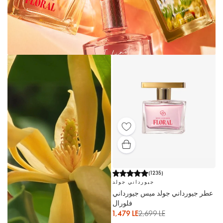
(
1235
)
جيورداني جولد
عطر جيورداني جولد ميس جيورداني
فلورال
1,479 LE
2,699 LE