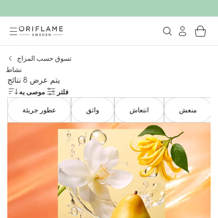
تسوق حسب المزاج
نشاط
يتم عرض 8 نتائج
فلتر
موصى به
منعش
انتعاش
واثق
عطور جريئة