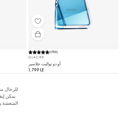
(
1759
)
GLACIER
أو دو تواليت جلاسير
1,799 LE
يمكن إيق
المنعشة و