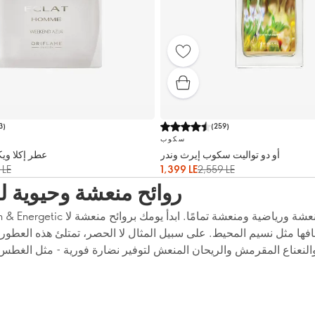
3
)
(
259
)
سكوب
أو دو تواليت سكوب إيرث وندر
عطر إكلا ويك
 LE
1,399 LE
2,559 LE
روائح منعشة وحيوية ل
افها مثل نسيم المحيط. على سبيل المثال لا الحصر، تمتلئ هذه العطور
النعناع المقرمش والريحان المنعش لتوفير نضارة فورية - مثل الغطس