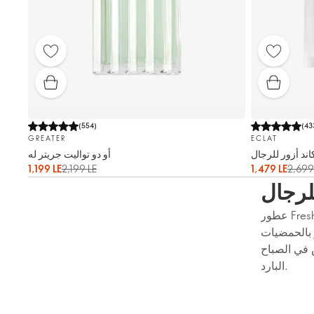
(
554
)
(
43
GREATER
ECLAT
اند أزور للرجال
أو دو تواليت جريتر له
1,199 LE
2,199 LE
1,479 LE
2,699
لرجال
عطور Fresh & Energetic للرجال منعشة ورياضية ومنعشة تمامًا. ابدأ يومك بروائح منعشة لا
 بالحمضيات
 في الصباح
البارد.