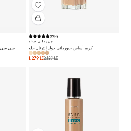
(
1361
)
جيورداني جولد
كريم أساس جيورداني جولد إيترنال جلو
سي سي كر
1,279 LE
2,129 LE