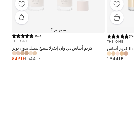
سيعود قريباً
(
1604
)
(
97
THE ONE
THE ONE
كريم أساس دي وان إيفرلاستينغ سينك بدون توتر
849 LE
1,544 LE
1,544 LE