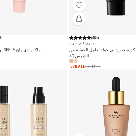
6
)
(
554
)
جيورداني جولد
يم جيورداني جولد بعامل الحماية من
بي بي كريم مُعزز SPF 15 ماكس دي وان
الشمس 30
1,289 LE
1,984 LE