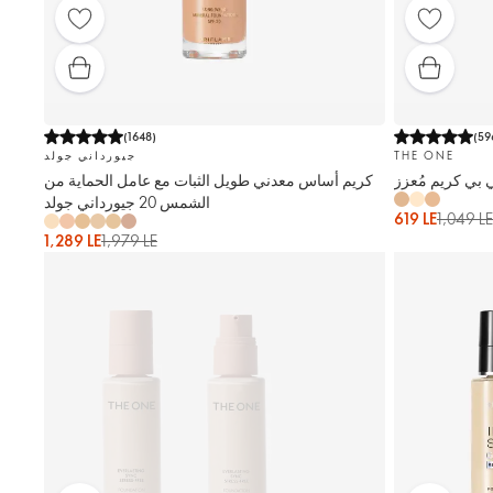
(
1648
)
(
59
THE ONE
جيورداني جولد
كريم أساس معدني طويل الثبات مع عامل الحماية من
الشمس 20 جيورداني جولد
619 LE
1,049 LE
1,289 LE
1,979 LE