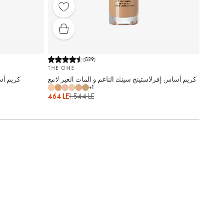
(
529
)
THE ONE
كريم أساس إفرلاستينج سينك الناعم و المات الغير لامع
كريم أس
+
1
464 LE
1,544 LE