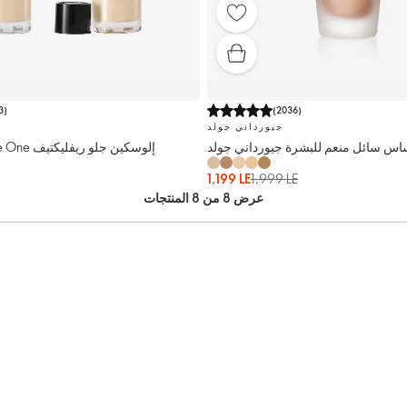
3
)
(
2036
)
جيورداني جولد
اس سائل منعم للبشرة جيورداني جولد
كريم أساس The One إلوسكين جلو ريفليكتيف
1,199 LE
1,999 LE
عرض 8 من 8 المنتجات