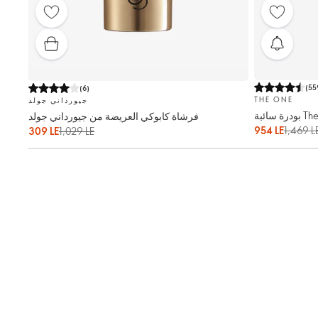
(
55
(
6
)
THE ONE
جيورداني جولد
فرشاة كابوكي العريضة من جيورداني جولد
954 LE
1,469 L
309 LE
1,029 LE