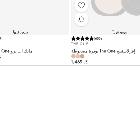
سيعود قريباً
سيعود قريباً
9
)
(
603
)
THE ONE
بودرة مضغوطة The One إفرلاستينج
بودرة سائبة The One مايك اب برو
E
1,469 LE