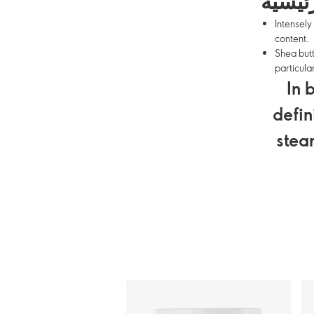
رئيسية
Intensely
content.
Shea butte
particular
In 
defin
stear