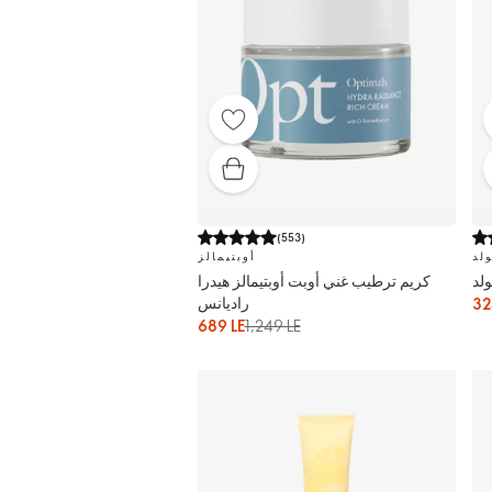
(
553
)
لد
أوبتيمالز
لد
كريم ترطيب غني أوبت أوبتيمالز هيدرا
راديانس
32
689 LE
1,249 LE