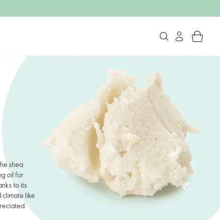
the shea
g oil for
nks to its
 climate like
preciated.