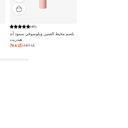
(
411
)
بلسم محيط العينين ويلوسوفي سموذ آند
هيدريت
744 LE
1,149 LE