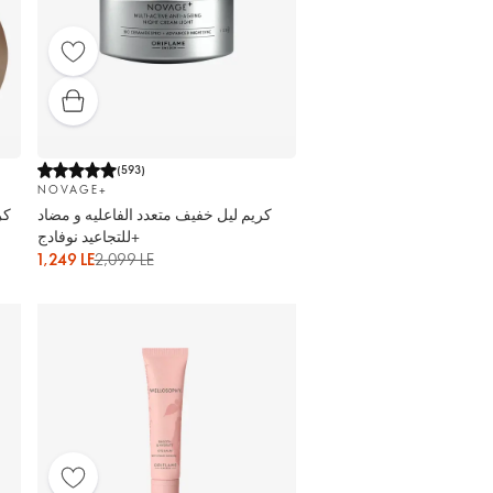
(
593
)
NOVAGE+
كريم ليل خفيف متعدد الفاعليه و مضاد
كر
للتجاعيد نوفادج+
1,249 LE
2,099 LE