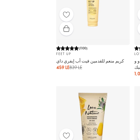
(
1100
)
FEET UP
LO
 و
كريم منعم للقدمين فيت أب إيفري داي
نيك
459 LE
839 LE
1,