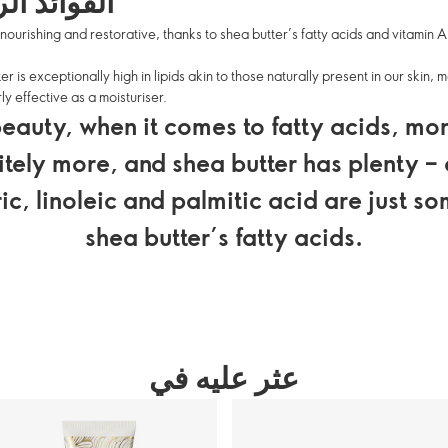
الفوائد ال
 nourishing and restorative, thanks to shea butter’s fatty acids and vitamin 
r is exceptionally high in lipids akin to those naturally present in our skin, m
ly effective as a moisturiser.
beauty, when it comes to fatty acids, mor
itely more, and shea butter has plenty – 
ic, linoleic and palmitic acid are just s
shea butter’s fatty acids.
عثر عليه في