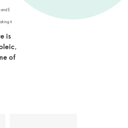
A and E
aking it
e is
oleic,
ome of