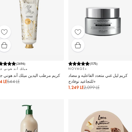
(
2696
)
(
1175
)
NOVAGE+
ميلك أند هوني جو
كريم ليل غني متعدد الفاعليه و مضاد
كريم مرطب اليدين ميلك آند هوني جو
للتجاعيد نوفادج+
4 LE
544 LE
1,249 LE
2,099 LE