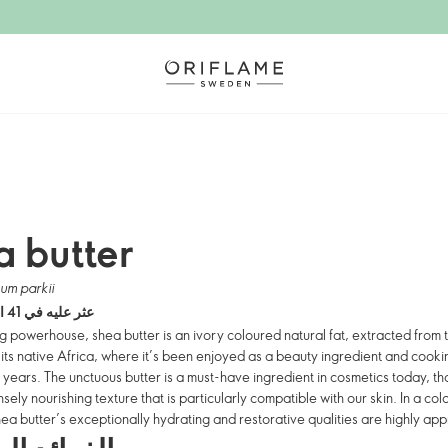
 butter
um parkii
عثر عليه في 41 المنتجات
ng powerhouse, shea butter is an ivory coloured natural fat, extracted from 
n its native Africa, where it’s been enjoyed as a beauty ingredient and cookin
 years. The unctuous butter is a must-have ingredient in cosmetics today, tha
nsely nourishing texture that is particularly compatible with our skin. In a cold
ea butter’s exceptionally hydrating and restorative qualities are highly ap