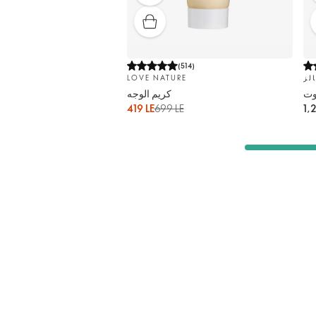
(
514
)
الز
LOVE NATURE
أوت
كريم الوجه
419 LE
699 LE
1,