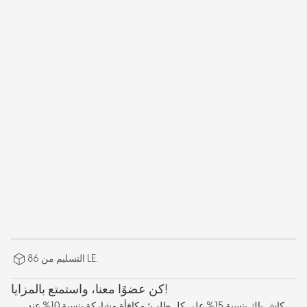
التسليم من 86 LE.
كن عضوًا معنا، واستمتع بالمزايا!
كاش باك بنسبة 15% على كل طلب؛ مكافأة مشاركة بنسبة 10% عند