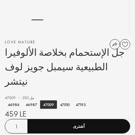
LOVE NATURE
جل الإستحمام بخلاصة الألوفيرا
الطبيعية سيمبل جويز لوف
نيتشر
250 مل
47009
47009
46986
46987
47010
47193
459 LE
أشترى