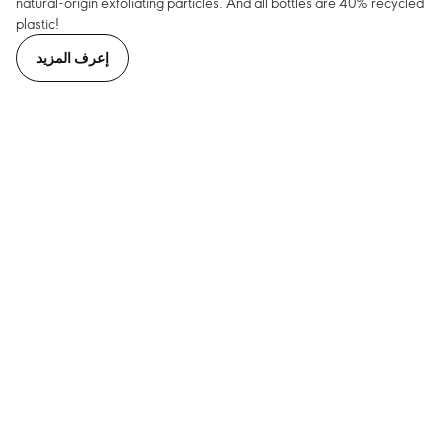
natural-origin exfoliating particles. And all bottles are 40% recycled
plastic!
إعرف المزيد