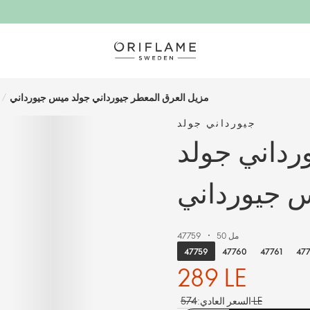
مزيل العرق المعطر جيورداني جولد ميس جيورداني
/
جيورداني جولد
رداني جولد
 جيورداني
50 مل
47759
47759
47760
47761
47
289 LE
574 LE
السعر العادي: