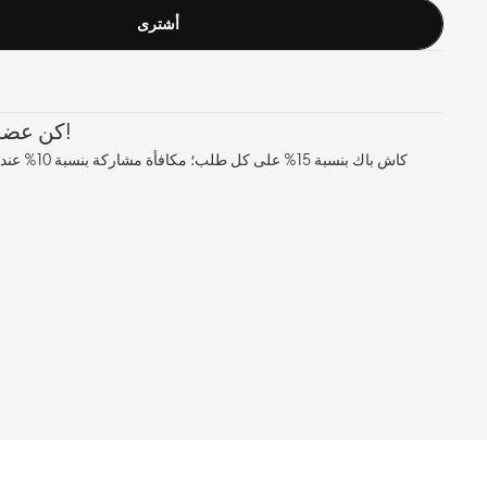
أشترى
كن عضوًا معنا، واستمتع بالمزايا!
كاش باك بنسبة 5