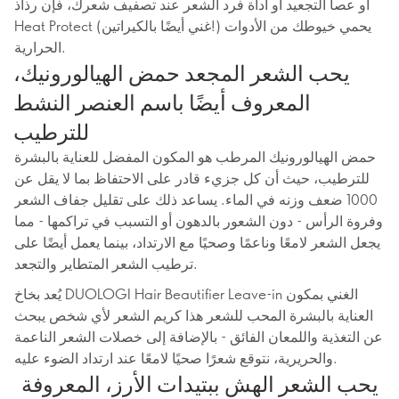
أو عصا التجعيد أو أداة فرد الشعر عند تصفيف شعرك، فإن رذاذ
Heat Protect (غني أيضًا بالكيراتين!) يحمي خيوطك من الأدوات
الحرارية.
يحب الشعر المجعد حمض الهيالورونيك،
المعروف أيضًا باسم العنصر النشط
للترطيب
حمض الهيالورونيك المرطب هو المكون المفضل للعناية بالبشرة
للترطيب، حيث أن كل جزيء قادر على الاحتفاظ بما لا يقل عن
1000 ضعف وزنه في الماء. يساعد ذلك على تقليل جفاف الشعر
وفروة الرأس - دون الشعور بالدهون أو التسبب في تراكمها - مما
يجعل الشعر لامعًا وناعمًا وصحيًا مع الارتداد، بينما يعمل أيضًا على
ترطيب الشعر المتطاير والتجعد.
يُعد بخاخ DUOLOGI Hair Beautifier Leave-in الغني بمكون
العناية بالبشرة المحب للشعر هذا كريم الشعر لأي شخص يبحث
عن التغذية واللمعان الفائق - بالإضافة إلى خصلات الشعر الناعمة
والحريرية، نتوقع شعرًا صحيًا لامعًا عند ارتداد الضوء عليه.
يحب الشعر الهش ببتيدات الأرز، المعروفة