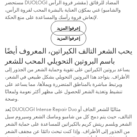
مستحضر DUOLOGI المضاد للرقائق (مقشر فروة الرأس
والشامبو) غني بمكوّن العناية بالبشرة المحب لفروة الرأس،
لإنعاش فروة رأسك والمساعدة على منع الحكة.
إعرفوا المزيد
إعرفوا المزيد
يحب الشعر التالف الكيراتين، المعروف أيضًا
باسم البروتين التحويلي المحب للشعر
يساعد بروتين الكيراتين على تقوية وحماية الشعر من الجذور إلى
الأطراف. يتواجد هذا البروتين التحويلي بشكل طبيعي في الشعر،
ويرتبط مباشرة بالمناطق المتضررة ويملأها، مما يساعد على
تنشيط وتغذية الشعر للحصول على مظهر أكثر نعومة ولمعانًا
وصحة.
يُعد DUOLOGI Intense Repair Duo مثاليًا للشعر الجاف أو
التالف، حيث يتم دمج كل من شامبو وماسك الشعر وسيروم سيل
الشعر وبلسم ريتش كريم بالكيراتين للمساعدة على حماية الشعر
من الجذور إلى الأطراف. وإذا كنت تبحث دائمًا عن مجفف الشعر