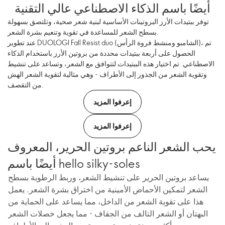
أيضًا باسم الذكاء الاصطناعي عالي التقنية
توفر ببتيدات الأرز البروتينات الأساسية لبنية شعر صحية، وتلتصق بسهولة
بسطح الشعر للمساعدة في تقوية وتنعيم بشرة الشعر.
عند تطوير DUOLOGI Fall Resist duo (الشامبو ومنشط فروة الرأس)، تم
الحصول على أربعة ببتيدات محددة من بروتين الأرز باستخدام الذكاء
الاصطناعي. تم اختيار هذه الببتيدات لتتوافق مع الشعر، وتساعد على تنشيط
وتقوية الشعر من الجذور إلى الأطراف - وهي مثالية لتقوية الشعر الهش
من التقصف.
إعرفوا المزيد
إعرفوا المزيد
يحب الشعر الناعم بروتين الحرير، المعروف
أيضًا باسم hello silky-soles
يساعد بروتين الحرير على تنشيط الشعر، وربط الرطوبة بسطح
الشعر لتمكين الأحماض الأمينية من اختراق بشرة الشعر. يعمل
هذا على تقوية الشعر من الداخل، مما يساعد على الحماية من
البهتان أو الشعر التالف من الجفاف - مما يجعل خصلات الشعر