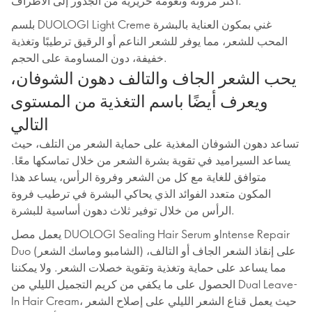
أكثر مرونة ونعومة حريرية من الجذور إلى الأطراف.
بلسم DUOLOGI Light Creme غني بمكون العناية بالبشرة
المحب للشعر، مما يوفر للشعر الناعم أو الرقيق ترطيبًا وتغذية
خفيفة، دون المساومة على الحجم.
يحب الشعر الجاف والتالف دهون الشوفان،
ويعرف أيضًا باسم التغذية من المستوى
التالي
تساعد دهون الشوفان المغذية على حماية الشعر من التلف، حيث
يساعد السيراميد في تقوية بشرة الشعر من خلال تماسكها معًا.
متوافق للغاية مع كل من الشعر وفروة الرأس، يساعد هذا
المكون متعدد الفوائد الذي يحاكي البشرة في ترطيب فروة
الرأس من خلال توفير ثلاث دهون أساسية للبشرة.
يعمل مصل DUOLOGI Sealing Hair Serum وIntense Repair
Duo (الشامبو وماسك الشعر) على إنقاذ الشعر الجاف أو التالف،
مما يساعد على حماية وتغذية وتقوية خصلات الشعر. ولا يمكننا
الحصول على ما يكفي من كريم التجميل الليلي من Dual Leave-
In Hair Cream، حيث يعمل قناع الشعر الليلي على إصلاح الشعر