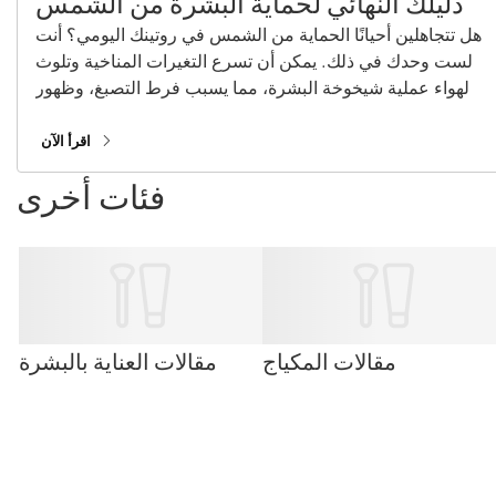
دليلك النهائي لحماية البشرة من الشمس
هل تتجاهلين أحيانًا الحماية من الشمس في روتينك اليومي؟ أنت
لست وحدك في ذلك. يمكن أن تسرع التغيرات المناخية وتلوث
الهواء عملية شيخوخة البشرة، مما يسبب فرط التصبغ، وظهور
خطوط دقيقة، وفقدان الكولاجين. مع مجموعتنا من
مستحضرات العناية بالشمس الأساسية، بما في ذلك واقيات
اقرأ الآن
الشمس، ومرطبات الواقية من الشمس، ومستحضرات المكياج
فئات أخرى
المُحتوية على عامل حماية من الشمس، يمكنك البقاء محميًا
طوال العام!
مقالات المكياج
مقالات العناية بالبشرة