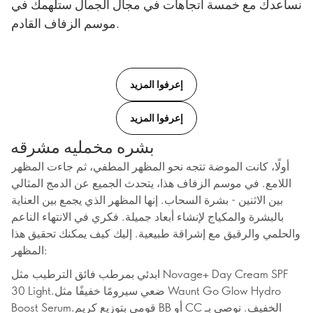
نساعدك مع خمسة اتجاهات في مجال الجمال ستلهمك في
موسم الزفاف القادم.
إعرفوا المزيد
إعرفوا المزيد
بشره مخمليه مشرقه
أولًا، كانت الموضة تتجه نحو المظهر المطفي، ثم جاءت المظهر
اللامع. في موسم الزفاف هذا، يتحدث الجميع عن الدمج المثالي
بين الاثنين - بشرة السحاب. إنها المظهر الذي يجمع بين العناية
بالبشرة والمكياج لإنشاء أبعاد جميلة. فكري في الانتهاء الناعم
والحلمي والرقيق مع إشراقة طبيعية. إليك كيف يمكنك تحقيق هذا
المظهر:
ابدئي بمرطب فائق الترطيب مثل Novage+ Day Cream SPF
30 Light.ضعي سيرومًا خفيفًا مثل Waunt Go Glow Hydro
Boost Serum.قومي بتوزيع كريم BB أو CC الخفيف. نوصي بـ