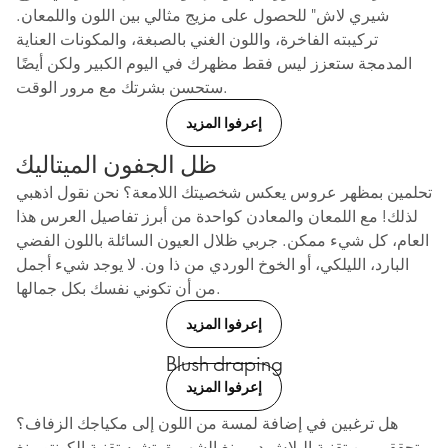
شيري لاش" للحصول على مزيج مثالي بين اللون واللمعان.
تركيبته الفاخرة، واللون الغني بالصبغة، والمكونات العناية
المدمجة ستعزز ليس فقط مظهرك في اليوم الكبير ولكن أيضًا
ستحسن بشرتك مع مرور الوقت.
إعرفوا المزيد
ظل الجفون الميتاليك
تحلمين بمظهر عروس يعكس شخصيتك اللامعة؟ نحن نقول اذهبي
لذلك! مع اللمعان والمعادن كواحدة من أبرز تفاصيل العرس هذا
العام، كل شيء ممكن. جربي ظلال العيون السائلة باللون الفضي
البارد، الليلكي، أو الخوخ الوردي من ذا ون. لا يوجد شيء أجمل
من أن تكوني نفسك بكل جمالها.
إعرفوا المزيد
Blush draping
إعرفوا المزيد
هل ترغبين في إضافة لمسة من اللون إلى مكياجك الزفاف؟
تحققي من تقنية البلاش دريبينغ الشهيرة. تشبه تقنية الكونتورينغ