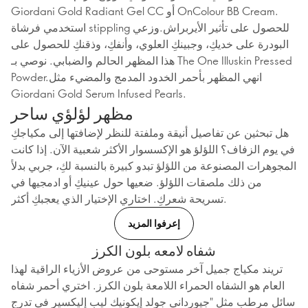
Giordani Gold Radiant Gel CC أو OnColour BB Cream.
استخدمي فرشاة stippling للحصول على تأثير الأيربراش.وزعي
البودرة على خديكِ، وجبينكِ العلوي، وأنفكِ، وذقنكِ للحصول على
هذا المظهر الحالم والضبابي. نوصي بـ The One Illuskin Pressed
Powder.انهي المظهر بأحمر الخدود المدمج والمضيء مثل
Giordani Gold Serum Infused Pearls.
مظهر لؤلؤي ساحر
هل تبحثين عن تفاصيل أنيقة وملفتة للنظر لإضافتها إلى مكياجكِ
في يوم الزفاف؟ اللؤلؤ هو الإكسسوار الأكثر شعبية الآن. إذا كانت
المجوهرات المصنوعة من اللؤلؤ تبدو كبيرة بالنسبة لكِ، جربي بدلاً
من ذلك ملصقات اللؤلؤ. ضعيها حول عينيكِ أو ادمجيها في
تسريحة شعركِ. اختاري الإختيار الذي يعجبكِ أكثر.
إعرفوا المزيد
شفاه لامعه بلون الكرز
تريند مكياج جميل آخر مستوحى من عروض الأزياء الراقية لهذا
العام هو الشفاه الحمراء اللامعة بلون الكرز. اختري أحمر شفاه
سائل مرطب مثل "جيورداني جولد إيكونيك ليب إليكسير في تدرج