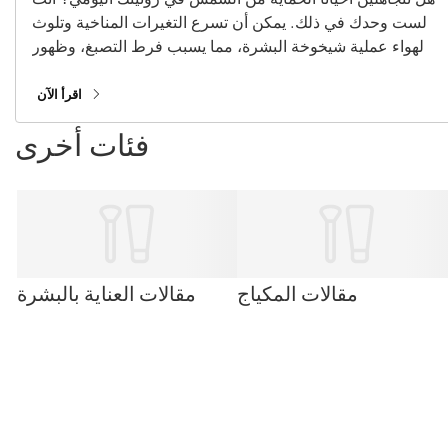
لست وحدك في ذلك. يمكن أن تسرع التغيرات المناخية وتلوث
الهواء عملية شيخوخة البشرة، مما يسبب فرط التصبغ، وظهور
خطوط دقيقة، وفقدان الكولاجين. مع مجموعتنا من
مستحضرات العناية بالشمس الأساسية، بما في ذلك واقيات
اقرأ الآن
الشمس، ومرطبات الواقية من الشمس، ومستحضرات المكياج
فئات أخرى
المُحتوية على عامل حماية من الشمس، يمكنك البقاء محميًا
طوال العام!
مقالات المكياج
مقالات العناية بالبشرة