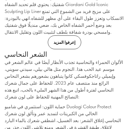
شفتيك: يحتوي قلم تحديد الشفاه Giordani Gold Iconic
Sculpting Lip Liner على مزيج فريد من الشموع التي تمنع
الانسكاب وتعزز طول البقاء على أي مظهر للشفاه.انهي بالبودرة:
بعد وضع أحمر الشفاه الخاص بك، ضعي منديلًا فوق شفتيك
وامسحي بودرة شفافة بلطف لتثبيت اللون وتقليل الانتقال.
إعرفوا المزيد
الشعر النحاسي
الألوان الحمراء والنحاسية تجذب الأنظار أيضًا في عالم الشعر في
موسم عيد الحب هذا. النجوم مثل هالي بيلي، سيدني سويني،
وإيميلي راتاجكوفسكي كانوا يتباهون بشعورهم بشعر النحاس
الرائع منذ منتصف عام 2023. للحفاظ على جمال شعرك
النحاسي لفترة أطول من هذا الشهر المليء بالحب، اتبع هذه
النصائح المهنية للحفاظ على لون شعرك:
حماية اللون: استثمري في شامبو Duologi Colour Protect
الخالي من الكبريتات لتمديد عمر وتألق لون شعرك
النحاسي.إغلاق الشعر: بعد الغسيل، اشطفي شعرك بالماء البارد
لإغلاق طبقة القشرة في الشعر ومنع تلاشي اللون.حذر من