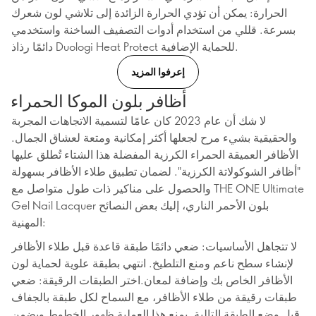
الحرارة: يمكن أن تؤدي الحرارة الزائدة إلى تلاشي لون شعرك
بسرعة. قللي من استخدام أدوات التصفيف الساخنة واستخدمي
دائمًا رذاذ Duologi Heat Protect للحماية الإضافية.
إعرفوا المزيد
أظافر بلون الموكا الحمراء
لا شك أن عام 2023 كان عامًا لتسمية الاتجاهات المجربة
والحقيقية بشيء مرح لجعلها أكثر إمكانية ومتعة لعشاق الجمال.
الأظافر العميقة الحمراء الكرزية المفضلة هذا الشتاء تُطلق عليها
"أظافر الشوكولاتة الكرزية". لضمان تطبيق طلاء الأظافر بسهولة
والحصول على مناكير ذات طول متواصل مع THE ONE Ultimate
Gel Nail Lacquer بلون الأحمر الناري، إليك بعض النصائح
المهنية:
لا تتجاهل الأساسيات: ضعي دائمًا طبقة قاعدة قبل طلاء الأظافر
لإنشاء سطح ناعم ومنع التلطيخ. انتهي بطبقة علوية لحماية لون
الأظافر الخاص بك وإضافة لمعان.اختر الطبقات الرقيقة: ضعي
طبقات رقيقة من طلاء الأظافر، مع السماح لكل طبقة بالجفاف
قبل وضع الطبقة التالية. يمنع هذا العملية ظهور الخطوط ويضمن