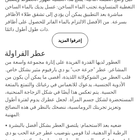
التغطية المتساوية.تجنب الماء الساخن: غسل يديك بالماء الساخن
مباشرة بعد التطبيق يمكن أن يؤدي إلى تشقق طلاء الأظافر
بسرعة. من الأفضل الالتزام بالماء الفاتر للحصول على أظافر
ذات طول أطول دائمًا.
إعرفوا المزيد
عطر الفراولة
العطور لديها القدرة الفريدة على إثارة مجموعة واسعة من
المشاعر. عطر "جرعة حب" يو دي بارفيوم مثير بشكل خاص.
قلب العطر من الشوكولاتة اللذيذة، أقصى ما يمكن أن يكون من
الأدوية الجنسية، يدعوك للانغماس في رغباتك والتمتع بالمتعة
الحسية. يتم تعكس هذا أيضًا في شكل الزجاجة المنحنية،
المستحضرة لشكل جسم المرأة. لجعل عطرك يدوم لفترة أطول
وتعزيز تجربتك الرومانسية، ننصحك بالنظر في هذه النصائح
المهنية:
• ضعيه بعد الاستحمام: يلتصق العطر بشكل أفضل بالبشرة
الرطبة أو الدهنية، لذا قومي بتوضيب عطر جرعة الحب يو دي
بارفيوم فوق كريم الجسم المعطر للحصول على رائحة مستمرة.