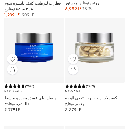
روتين نوفاج+ ريستور
قطرات لترطيب كثيف للبشره تدوم
9,999 LE
6,999 LE
٢٤ ساعة نوفادج+
1,239 LE
1,909 LE
(
2323
)
(
2259
)
NOVAGE+
NOVAGE+
كبسولات زيت الوجه تغذي الوجه
ماسك ليلي عميق مجدد و منشط
بعمق نوفاج+
للبشره نوفادج+
2,279 LE
3,379 LE