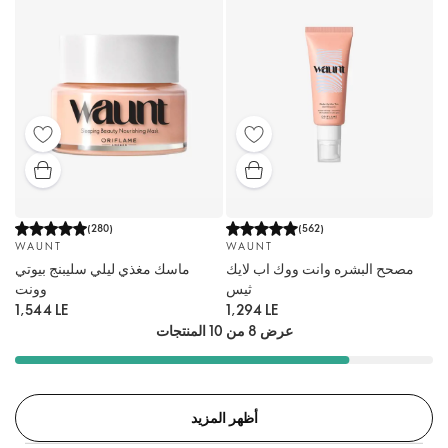
(
280
)
(
562
)
WAUNT
WAUNT
مصحح البشره وانت ووك اب لايك
ماسك مغذي ليلي سليبنج بيوتي
ثيس
وونت
1,544 LE
1,294 LE
عرض 8 من 10 المنتجات
أظهر المزيد