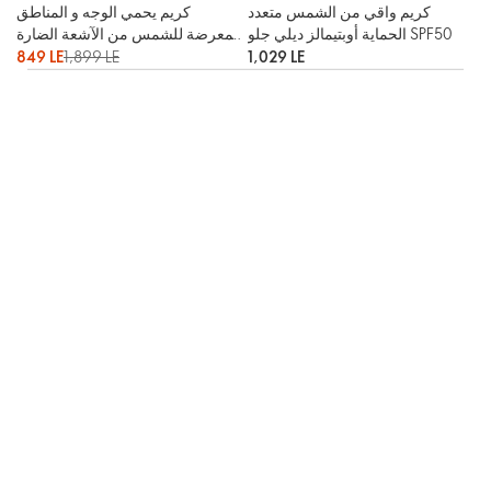
كريم واقي من الشمس متعدد
كريم يحمي الوجه و المناطق
الحماية أوبتيمالز ديلي جلو SPF50
المعرضة للشمس من الآشعة الضارة
للشمس بعامل حماية عالي ٥٠
849 LE
1,899 LE
1,029 LE