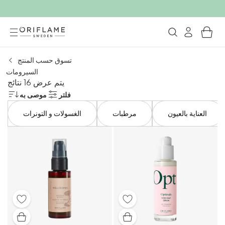
تسوق حسب المنتج
السيرومات
يتم عرض 16 نتائج
فلتر
موصى به
العناية بالعيون
مرطبات
الغسولات و التونرات