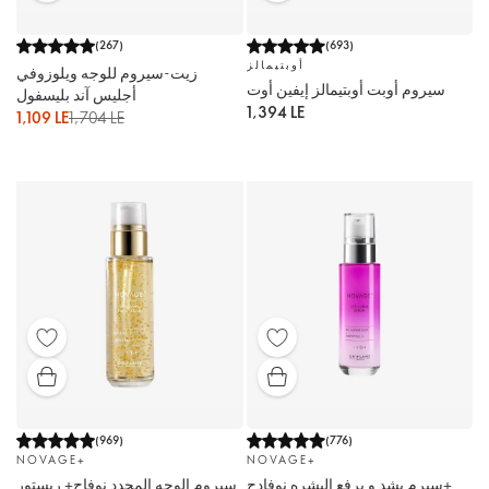
(
267
)
(
693
)
أوبتيمالز
زيت-سيروم للوجه ويلوزوفي
سيروم أوبت أوبتيمالز إيفين أوت
أجليس آند بليسفول
1,394 LE
1,109 LE
1,704 LE
(
969
)
(
776
)
NOVAGE+
NOVAGE+
سيرم يشد و يرفع البشره نوفادج+
سيروم الوجه المجدد نوفاج+ ريستور