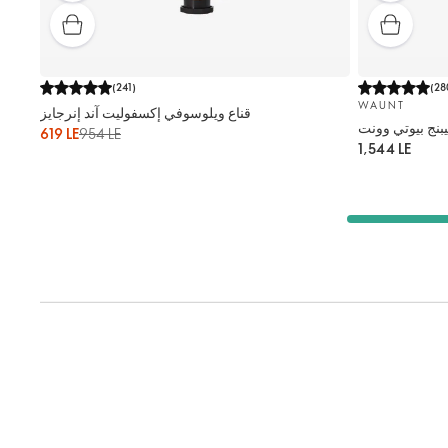
(
241
)
(
28
WAUNT
قناع ويلوسوفي إكسفوليت آند إنرجايز
نج بيوتي وونت
619 LE
954 LE
1,544 LE