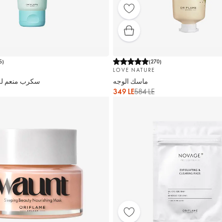
5
)
(
270
)
LOVE NATURE
ماسك الوجه
سكرب منعم لل
349 LE
584 LE