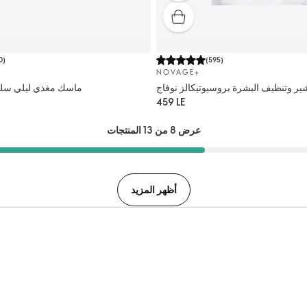
0
)
(
595
)
NOVAGE+
ماسك مغذي ليلي سليب
459 LE
عرض 8 من 13 المنتجات
أظهر المزيد