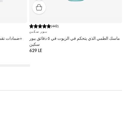
(
442
)
بيور سكين
ماسك الطمي الذي يتحكم في الزيوت في ٥ دقائق بيور
ضمادات تقشير وتنظيف البشرة بروسيوتيكالز نوفاج+
سكين
629 LE