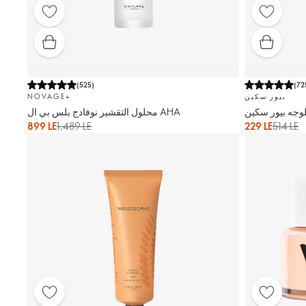
(
525
)
(
72
بيور سكين
NOVAGE+
وجه بيور سكين
محلول التقشير نوفادج بلس بي ال AHA
899 LE
1,489 LE
229 LE
514 LE